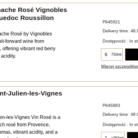
nache Rosé Vignobles
uedoc Roussillon
P645921
Delivery time:
48.
ache Rosé by Vignobles
ruit-forward wine from
Dostępność
: In s
offering vibrant red berry
750ml
acidity.
Więcej szczegółów.
t-Julien-les-Vignes
P645883
Delivery time:
48.
en-les-Vignes Vin Rosé is a
nch rosé from Provence,
Dostępność
: In s
romas, vibrant acidity, and a
x750ml