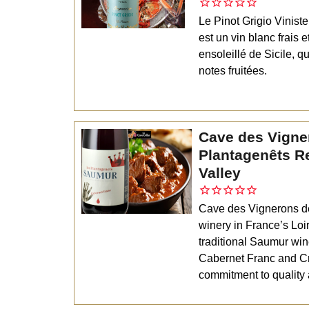
Le Pinot Grigio Vinistel
est un vin blanc frais e
ensoleillé de Sicile, qu
notes fruitées.
Cave des Vigne
Plantagenêts R
Valley
Cave des Vignerons d
winery in France’s Loir
traditional Saumur wi
Cabernet Franc and C
commitment to quality a