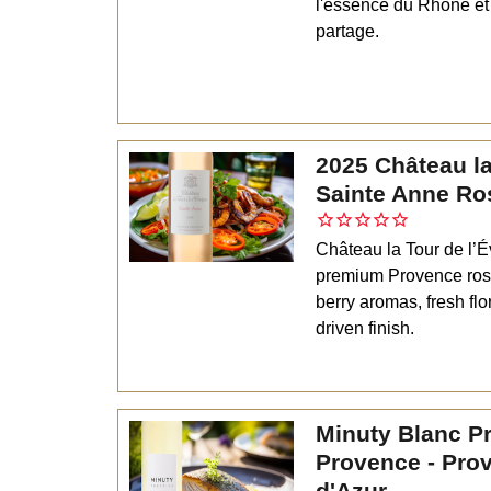
l'essence du Rhône et 
partage.
2025 Château la
Sainte Anne Ro
Château la Tour de l’
premium Provence rosé
berry aromas, fresh flo
driven finish.
Minuty Blanc Pr
Provence - Pro
d'Azur