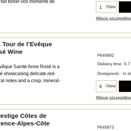
fait briller vos moments de
750ml
Więcej szczegółów.
 Tour de l’Evêque
sé Wine
P645882
Delivery time:
5-7
Évêque Sainte Anne Rosé is a
 showcasing delicate red-
Dostępność
: In s
ral notes and a crisp, mineral-
750ml
Więcej szczegółów.
estige Côtes de
vence-Alpes-Côte
P645873