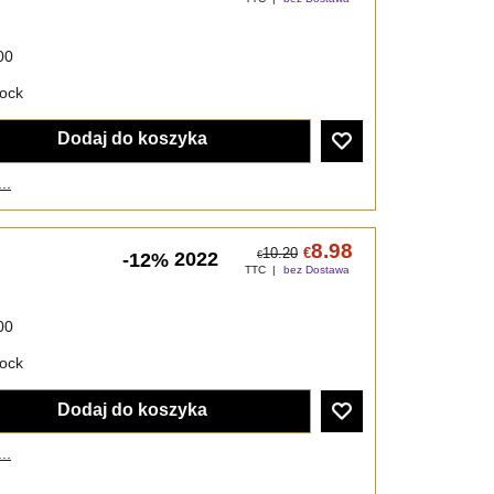
00
tock
Dodaj do koszyka
..
8.98
10.20
€
2022
-12%
€
TTC
bez Dostawa
00
tock
Dodaj do koszyka
..