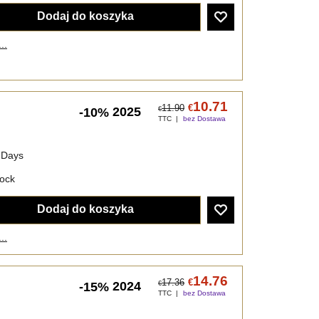
Dodaj do koszyka
..
10.71
11.90
€
2025
-10%
€
TTC
bez Dostawa
 Days
tock
Dodaj do koszyka
..
14.76
17.36
€
2024
-15%
€
TTC
bez Dostawa