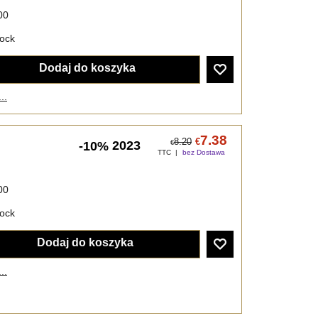
00
tock
Dodaj do koszyka
..
7.38
8.20
€
2023
-10%
€
TTC
bez Dostawa
00
tock
Dodaj do koszyka
..