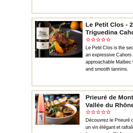
Le Petit Clos - 
Triguedina Cah
Le Petit Clos is the s
an expressive Cahors a
approachable Malbec wi
and smooth tannins.
Prieuré de Mon
Vallée du Rhôn
Découvrez le Prieuré 
un vin élégant et rafra