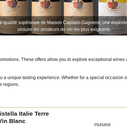
qualité supérieure de Maison Capitain-Gagnerot, une expérien
séduire les amateurs de vin les plus exigeants
omotions. These offers allow you to explore exceptional wines at 
ou a unique tasting experience. Whether for a special occasion o
e regions.
stella Italie Terre
Vin Blanc
P645858