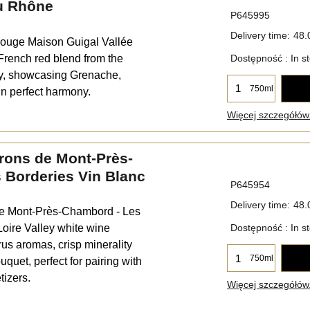
du Rhône
P645995
Delivery time:
48.
ouge Maison Guigal Vallée
French red blend from the
Dostępność
: In s
y, showcasing Grenache,
750ml
n perfect harmony.
Więcej szczegółów.
rons de Mont-Près-
 Borderies Vin Blanc
P645954
Delivery time:
48.
e Mont-Près-Chambord - Les
Loire Valley white wine
Dostępność
: In s
rus aromas, crisp minerality
750ml
uquet, perfect for pairing with
tizers.
Więcej szczegółów.