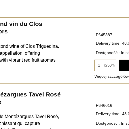
2nd vin du Clos
ors
P645887
Delivery time:
48.
econd wine of Clos Triguedina,
Dostępność
: In s
ppellation, offering
th vibrant red fruit aromas
x750ml
Więcej szczegółów.
tézargues Tavel Rosé
e
P646016
Delivery time:
48.
de Montézargues Tavel Rosé,
îchissant qui capture
Dostępność
: In s