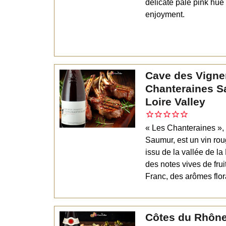
delicate pale pink hue
enjoyment.
Cave des Vigne
Chanteraines 
Loire Valley
« Les Chanteraines »,
Saumur, est un vin r
issu de la vallée de la
des notes vives de fru
Franc, des arômes flor
Côtes du Rhône