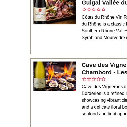
Guigal Vallée 
Côtes du Rhône Vin R
du Rhône is a classic 
Southern Rhône Valle
Syrah and Mourvèdre i
Cave des Vigne
Chambord - Les
Cave des Vignerons d
Borderies is a refined 
showcasing vibrant cit
and a delicate floral bo
seafood and light appe