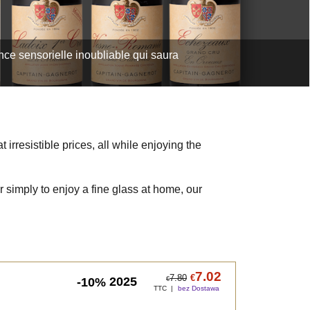
ce sensorielle inoubliable qui saura
irresistible prices, all while enjoying the
r simply to enjoy a fine glass at home, our
7.02
7.80
€
2025
-10%
€
TTC
bez Dostawa