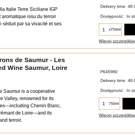
Delivery time:
48.
la Italie Terre Siciliane IGP
t aromatique issu du terroir
Dostępność
: In s
i séduit par sa vivacité et ses
x750ml
Więcej szczegółów.
rons de Saumur - Les
ed Wine Saumur, Loire
P645980
Delivery time:
48.
Dostępność
: In s
e Saumur is a cooperative
e Valley, renowned for its
750ml
nes—including Chenin Blanc,
rémant de Loire—and its
Więcej szczegółów.
nd terroir.