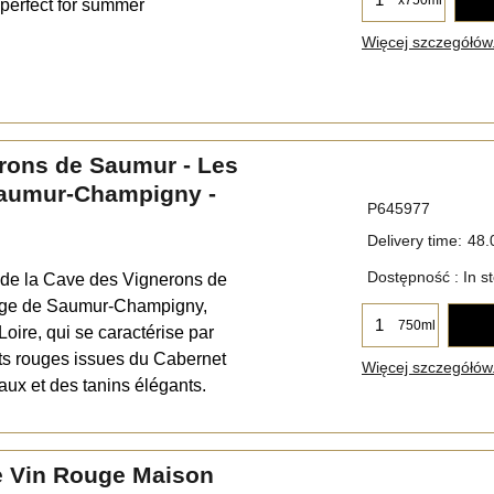
 perfect for summer
Więcej szczegółów.
rons de Saumur - Les
Saumur-Champigny -
P645977
Delivery time:
48.
Dostępność
: In s
 de la Cave des Vignerons de
ouge de Saumur-Champigny,
750ml
 Loire, qui se caractérise par
its rouges issues du Cabernet
Więcej szczegółów.
aux et des tanins élégants.
 Vin Rouge Maison