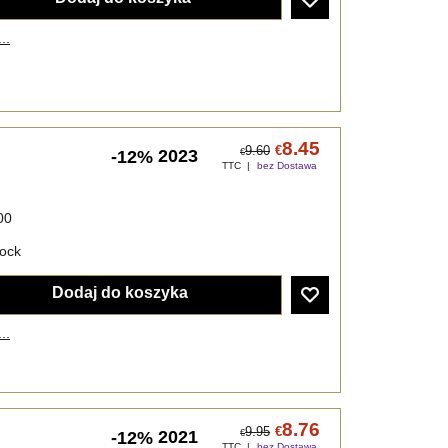
..
8.45
9.60
€
2023
-12%
€
TTC
bez Dostawa
00
tock
Dodaj do koszyka
..
8.76
9.95
€
2021
-12%
€
TTC
bez Dostawa