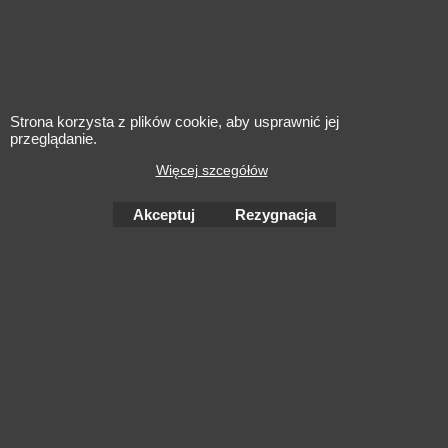
KRYSTINA H.
2024 Biecher -
2022 Les
Hans Schaeffer
Cimes Pu
Gewurztraminer
Saint-Emi
Strona korzysta z plików cookie, aby usprawnić jej
przeglądanie.
Więcej szcegółów
Akceptuj
Rezygnacja
To create online store
ShopFactory eCommerce
software was used.