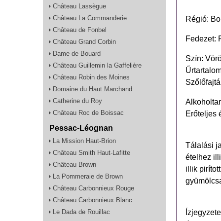
Château Lassègue
Château La Commanderie
Régió: Bo
Château de Fonbel
Fedezet: 
Château Grand Corbin
Dame de Bouard
Szín: Vör
Château Guillemin la Gaffelière
Űrtartalo
Château Robin des Moines
Szőlőfajt
Domaine du Haut Marchand
Catherine du Roy
Alkoholta
Château Roc de Boissac
Erőteljes 
Pessac-Léognan
La Mission Haut-Brion
Tálalási 
Château Smith Haut-Lafitte
ételhez il
Château Brown
illik pirí
La Pommeraie de Brown
gyümölcsa
Château Carbonnieux Rouge
Château Carbonnieux Blanc
Ízjegyzete
Le Dada de Rouillac