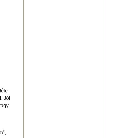
féle
l. Jól
vagy
ző,