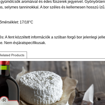
os gyümölcsök aromáival és édes fűszerek jegyeivel. Gyönyörűen
s, selymes tanninokkal. A bor széles és kellemesen hosszú ízű
hőmérséklet: 17/18°C
: A fent közzétett információk a szóban forgó bor jelenlegi jell
be. Nem évjáratspecifikusak.
Related Products