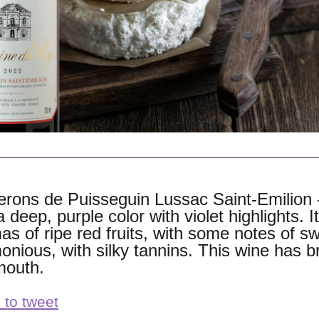
erons de Puisseguin Lussac Saint-Emilion 
 deep, purple color with violet highlights. 
s of ripe red fruits, with some notes of swe
onious, with silky tannins. This wine has br
mouth.
 to tweet