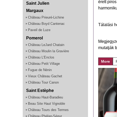
érett pir
Saint Julien
harmoniku
Margaux
Château Prieuré-Lichine
Château Boyd Cantenac
Tálalási 
Paveil de Luze
Pomerol
Megjegyzés
Château LeJard Chatain
mutatják 
Château Moulin la Gravière
Château L'Enclos
More
Château Petit Village
Fugue de Nénin
Vieux Château Gachet
Château Tour Canon
Saint Estèphe
Château Haut-Baradieu
Beau Site Haut Vignoble
Château Tours des Termes
Château Phélan-Ségur