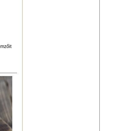
.
emzőit