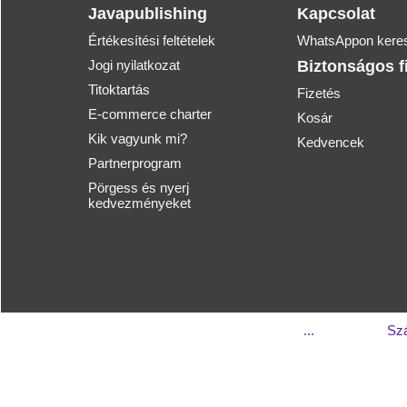
Javapublishing
Kapcsolat
Értékesítési feltételek
WhatsAppon keres
Jogi nyilatkozat
Biztonságos f
Titoktartás
Fizetés
E-commerce charter
Kosár
Kik vagyunk mi?
Kedvencek
Partnerprogram
Pörgess és nyerj
kedvezményeket
...
Szá