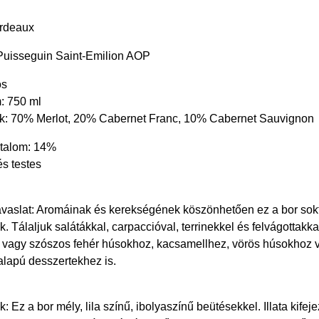
rdeaux
Puisseguin Saint-Emilion AOP
ös
m: 750 ml
ák: 70% Merlot, 20% Cabernet Franc, 10% Cabernet Sauvignon
rtalom: 14%
és testes
javaslat: Aromáinak és kerekségének köszönhetően ez a bor sok
lik. Tálaljuk salátákkal, carpaccióval, terrinekkel és felvágottakka
tott vagy szószos fehér húsokhoz, kacsamellhez, vörös húsokhoz 
lapú desszertekhez is.
k: Ez a bor mély, lila színű, ibolyaszínű beütésekkel. Illata kifeje