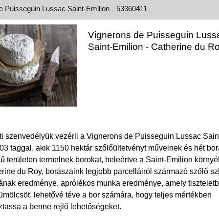
e Puisseguin Lussac Saint-Emilion
53360411
Vignerons de Puisseguin Luss
Saint-Emilion - Catherine du R
nti szenvedélyük vezérli a Vignerons de Puisseguin Lussac Sain
03 taggal, akik 1150 hektár szőlőültetvényt művelnek és hét bor
sű területen termelnek borokat, beleértve a Saint-Emilion környé
erine du Roy, borászaink legjobb parcelláiról származó szőlő sz
ának eredménye, aprólékos munka eredménye, amely tisztelet
yümölcsöt, lehetővé téve a bor számára, hogy teljes mértékben
ztassa a benne rejlő lehetőségeket.