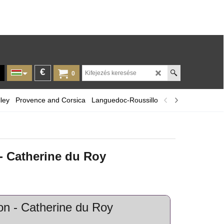
€
0
ley
Provence and Corsica
Languedoc-Roussillon
A selection of r
- Catherine du Roy
on - Catherine du Roy