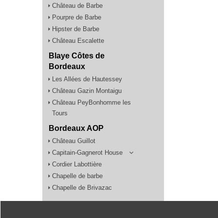
Château de Barbe
Pourpre de Barbe
Hipster de Barbe
Château Escalette
Blaye Côtes de
Bordeaux
Les Allées de Hautessey
Château Gazin Montaigu
Château PeyBonhomme les
Tours
Bordeaux AOP
Château Guillot
Capitain-Gagnerot House
Cordier Labottière
Chapelle de barbe
Chapelle de Brivazac