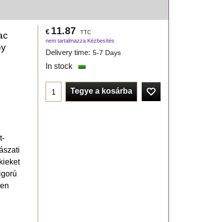
11.87
€
TTC
ac
nem tartalmazza Kézbesítés
oy
Delivery time:
5-7 Days
In stock
Tegye a kosárba
t-
ászati
kieket
igorú
ben