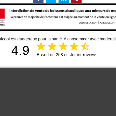
alcool est dangereux pour la santé. A consommer avec modérat
12 juin 2026
Just an great vino
Cou
It is one of the best bordeaux wine I
know. At least for me 😉
Anonymous
2022 Les Hautes
2023 
Cimes Puisseguin
Grand 