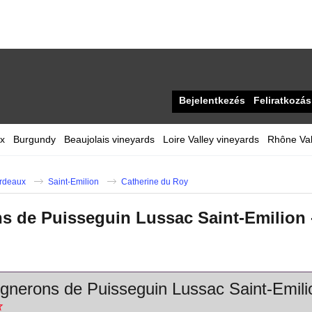
Bejelentkezés
Feliratkozás
x
Burgundy
Beaujolais vineyards
Loire Valley vineyards
Rhône Val
rdeaux
Saint-Emilion
Catherine du Roy
s de Puisseguin Lussac Saint-Emilion 
gnerons de Puisseguin Lussac Saint-Emili