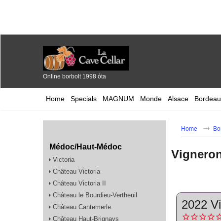
Online borbolt 1998 óta
Home
Specials
MAGNUM
Monde
Alsace
Bordeau
Home
Bo
Médoc/Haut-Médoc
Vigneron
Victoria
Château Victoria
Château Victoria II
Château le Bourdieu-Vertheuil
2022 Vi
Château Cantemerle
Château Haut-Brignays