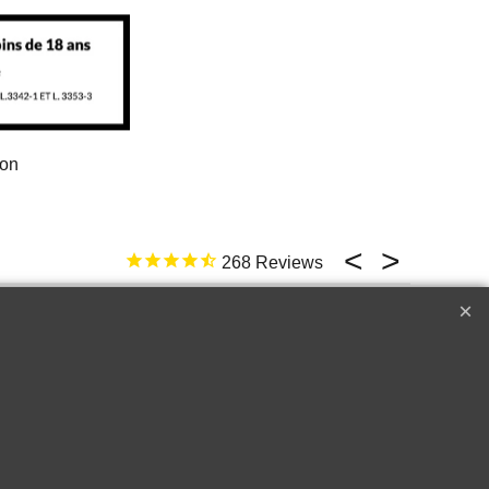
ion
268
17 févr. 2026
ld not be better
e
Top �
Perfect customer service !!!
A++++++
Raymond W.
Corton
2018 Le Drago
Cru les
de Quintus Sai