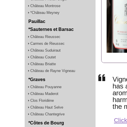
Château Montrose
*Château Meyney
Pauillac
*Sauternes et Barsac
Château Rieussec
Carmes de Rieussec
Château Suduiraut
Château Coutet
Château Briatte
Château de Rayne Vigneau
Vign
*Graves
has a
Château Pouyanne
aroma
Château Maderot
harm
Clos Floridène
the 
Château Haut Selve
Château Chantegrive
Click
*Côtes de Bourg