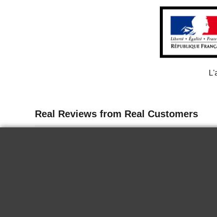
L'
13 juin 2026
Delicate
I tasted the wine for the first time in
Paris. It is delicious, it goes well chilled
for a nice summer end. Very good.
KRYSTINA H.
2024 Biecher -
Hans Schaeffer