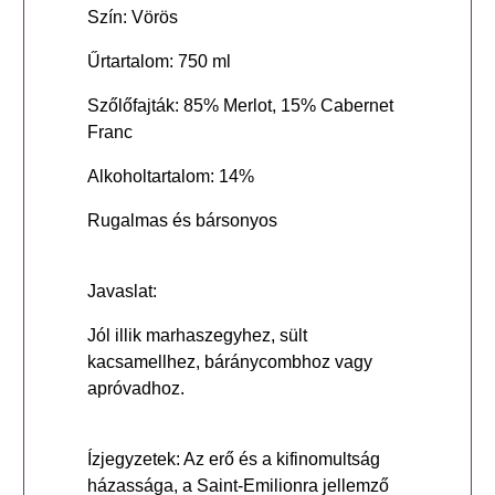
Szín: Vörös
Űrtartalom: 750 ml
Szőlőfajták: 85% Merlot, 15% Cabernet
Franc
Alkoholtartalom: 14%
Rugalmas és bársonyos
Javaslat:
Jól illik marhaszegyhez, sült
kacsamellhez, báránycombhoz vagy
apróvadhoz.
Ízjegyzetek: Az erő és a kifinomultság
házassága, a Saint-Emilionra jellemző