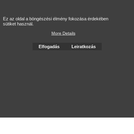
Ez az oldal a böngészési élmény fokozása érdekében
sütiket használ.
More Details
Elfogadás
Leiratkozás
To create online store
ShopFactory eCommerce
software was used.