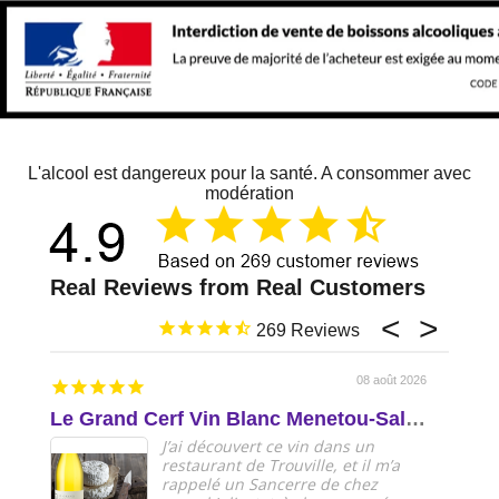
L'alcool est dangereux pour la santé. A consommer avec
modération
269
08 août 2026
Le Grand Cerf Vin Blanc Menetou-Salon AOP Val de Loire
Delic
J’ai découvert ce vin dans un
restaurant de Trouville, et il m’a
rappelé un Sancerre de chez