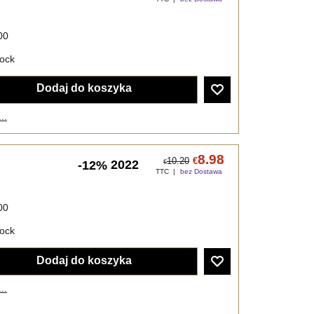
00
tock
Dodaj do koszyka
..
8.98
10.20
€
2022
-12%
€
TTC
bez Dostawa
00
tock
Dodaj do koszyka
..