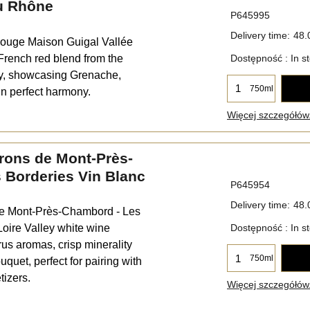
du Rhône
P645995
Delivery time:
48.
ouge Maison Guigal Vallée
French red blend from the
Dostępność
: In s
y, showcasing Grenache,
750ml
n perfect harmony.
Więcej szczegółów.
rons de Mont-Près-
 Borderies Vin Blanc
P645954
Delivery time:
48.
e Mont-Près-Chambord - Les
Loire Valley white wine
Dostępność
: In s
rus aromas, crisp minerality
750ml
uquet, perfect for pairing with
tizers.
Więcej szczegółów.