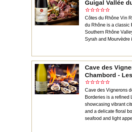
Guigal Vallée 
Côtes du Rhône Vin R
du Rhône is a classic 
Southern Rhône Valle
Syrah and Mourvèdre i
Cave des Vigne
Chambord - Les
Cave des Vignerons d
Borderies is a refined 
showcasing vibrant cit
and a delicate floral bo
seafood and light appe