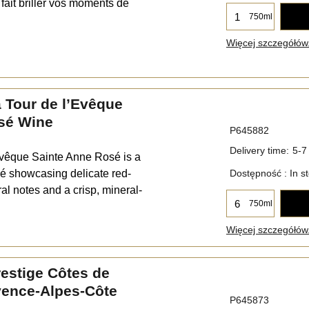
fait briller vos moments de
750ml
Więcej szczegółów.
 Tour de l’Evêque
sé Wine
P645882
Delivery time:
5-7
Évêque Sainte Anne Rosé is a
 showcasing delicate red-
Dostępność
: In s
ral notes and a crisp, mineral-
750ml
Więcej szczegółów.
estige Côtes de
vence-Alpes-Côte
P645873