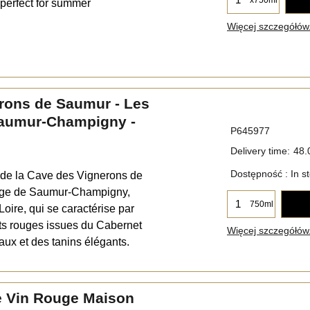
 perfect for summer
Więcej szczegółów.
rons de Saumur - Les
Saumur-Champigny -
P645977
Delivery time:
48.
Dostępność
: In s
 de la Cave des Vignerons de
ouge de Saumur-Champigny,
750ml
 Loire, qui se caractérise par
its rouges issues du Cabernet
Więcej szczegółów.
aux et des tanins élégants.
 Vin Rouge Maison