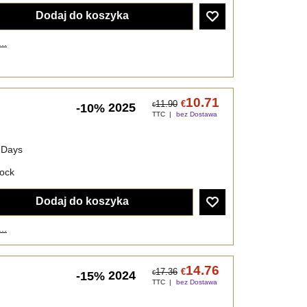
Dodaj do koszyka
..
10.71
11.90
€
2025
-10%
€
TTC
bez Dostawa
 Days
tock
Dodaj do koszyka
..
14.76
17.36
€
2024
-15%
€
TTC
bez Dostawa