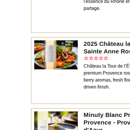
l'essence du Rhône et 
partage.
2025 Château la
Sainte Anne Ro
Château la Tour de l’
premium Provence rosé
berry aromas, fresh flo
driven finish.
Minuty Blanc Pr
Provence - Pro
d'Azur