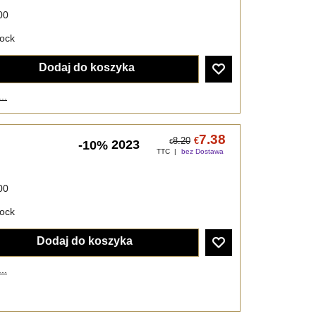
00
tock
Dodaj do koszyka
..
7.38
8.20
€
2023
-10%
€
TTC
bez Dostawa
00
tock
Dodaj do koszyka
..