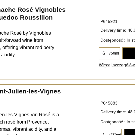
nache Rosé Vignobles
uedoc Roussillon
P645921
Delivery time:
48.
ache Rosé by Vignobles
ruit-forward wine from
Dostępność
: In s
offering vibrant red berry
750ml
acidity.
Więcej szczegółów.
t-Julien-les-Vignes
P645883
Delivery time:
48.
en-les-Vignes Vin Rosé is a
nch rosé from Provence,
Dostępność
: In s
romas, vibrant acidity, and a
x750ml