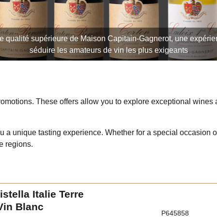
qualité supérieure de Maison Capitain-Gagnerot, une expérien
séduire les amateurs de vin les plus exigeants
omotions. These offers allow you to explore exceptional wines at 
ou a unique tasting experience. Whether for a special occasion o
e regions.
stella Italie Terre
Vin Blanc
P645858