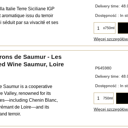
Delivery time:
48.
la Italie Terre Siciliane IGP
t aromatique issu du terroir
Dostępność
: In s
i séduit par sa vivacité et ses
x750ml
Więcej szczegółów.
rons de Saumur - Les
ed Wine Saumur, Loire
P645980
Delivery time:
48.
Dostępność
: In s
e Saumur is a cooperative
e Valley, renowned for its
750ml
nes—including Chenin Blanc,
rémant de Loire—and its
Więcej szczegółów.
nd terroir.