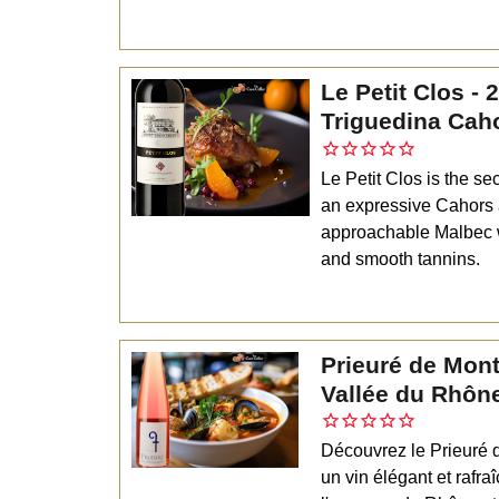
Le Petit Clos - 
Triguedina Cah
Le Petit Clos is the s
an expressive Cahors a
approachable Malbec wi
and smooth tannins.
Prieuré de Mon
Vallée du Rhôn
Découvrez le Prieuré 
un vin élégant et rafra