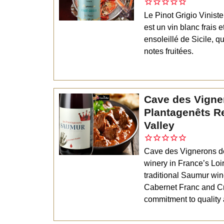
Le Pinot Grigio Vinistel
est un vin blanc frais e
ensoleillé de Sicile, qu
notes fruitées.
Cave des Vigne
Plantagenêts R
Valley
Cave des Vignerons d
winery in France’s Loir
traditional Saumur wi
Cabernet Franc and C
commitment to quality a