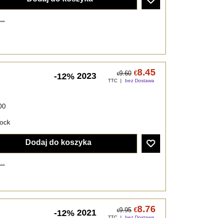
..
8.45
9.60
€
2023
-12%
€
TTC
bez Dostawa
00
tock
Dodaj do koszyka
..
8.76
9.95
€
2021
-12%
€
TTC
bez Dostawa