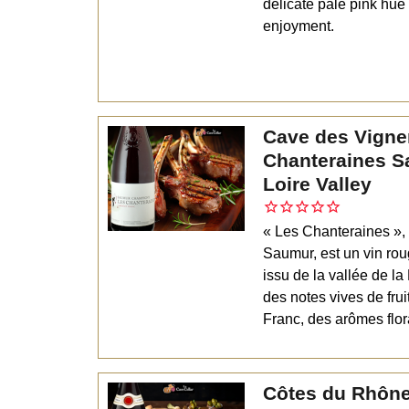
delicate pale pink hue
enjoyment.
Cave des Vigne
Chanteraines 
Loire Valley
« Les Chanteraines »,
Saumur, est un vin r
issu de la vallée de la
des notes vives de fru
Franc, des arômes flor
Côtes du Rhône