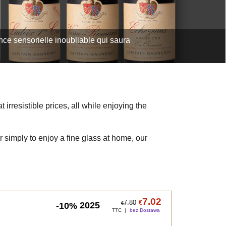
ce sensorielle inoubliable qui saura
irresistible prices, all while enjoying the
r simply to enjoy a fine glass at home, our
7.02
7.80
€
2025
-10%
€
TTC
bez Dostawa