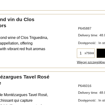
2nd vin du Clos
ors
P645887
Delivery time:
48.
econd wine of Clos Triguedina,
Dostępność
: In s
ppellation, offering
th vibrant red fruit aromas
x750ml
Więcej szczegółów.
tézargues Tavel Rosé
e
P646016
Delivery time:
48.
de Montézargues Tavel Rosé,
îchissant qui capture
Dostępność
: In s