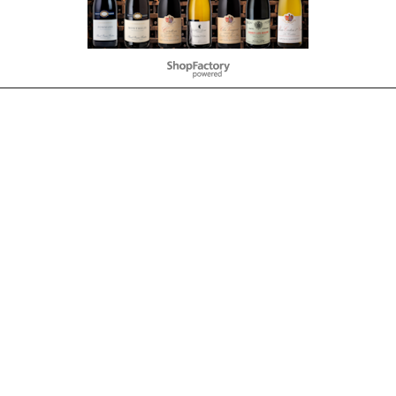
Webwinkel gemaakt met
ShopFactory webwinkel
software.