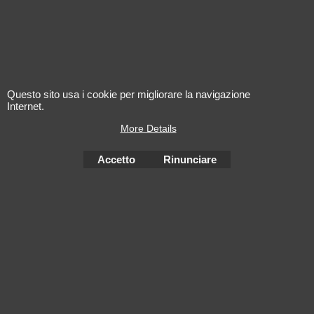
Questo sito usa i cookie per migliorare la navigazione
Internet.
More Details
L'alcool est dangereux pour la santé. A consommer avec
modération
Accetto
Rinunciare
Negozio Internet creati
con il eCommerce
software ShopFactory