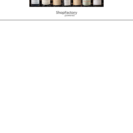
Negozio Internet creati
con il eCommerce
software ShopFactory