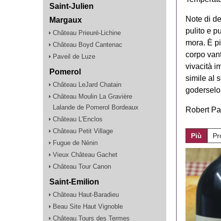
Saint-Julien
Note di d
Margaux
pulito e p
Château Prieuré-Lichine
mora. È pi
Château Boyd Cantenac
corpo vant
Paveil de Luze
vivacità i
Pomerol
simile al 
Château LeJard Chatain
goderselo 
Château Moulin La Gravière
Lalande de Pomerol Bordeaux
Robert Pa
Château L'Enclos
Château Petit Village
Più
Pr
Fugue de Nénin
Vieux Château Gachet
Château Tour Canon
Saint-Emilion
Château Haut-Baradieu
Beau Site Haut Vignoble
Château Tours des Termes