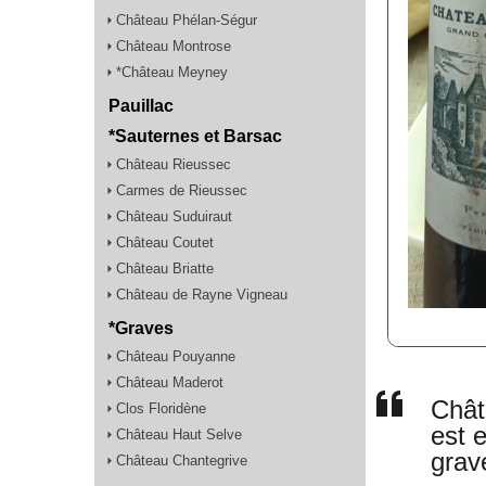
Château Phélan-Ségur
Château Montrose
*Château Meyney
Pauillac
*Sauternes et Barsac
Château Rieussec
Carmes de Rieussec
Château Suduiraut
Château Coutet
Château Briatte
Château de Rayne Vigneau
*Graves
Château Pouyanne
Château Maderot
Chât
Clos Floridène
est 
Château Haut Selve
grav
Château Chantegrive