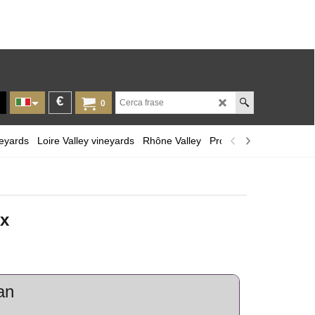
€
0
neyards
Loire Valley vineyards
Rhône Valley
Provence and Corsica
x
an