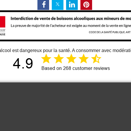
alcool est dangereux pour la santé. A consommer avec modérat
12 juin 2026
Just an great vino
Cou
It is one of the best bordeaux wine I
know. At least for me 😉
Anonymous