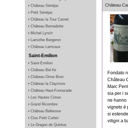
Château Ca
Château Sénéjac
Petit Sénéjac
Château la Tour Carnet
Château Bernadotte
Michel Lynch
Lamothe Bergeron
Château Larrivaux
Saint-Emilion
Saint-Emilion
Château Bel Air
Fondato ne
Château Orme Brun
Château Ca
Château la Claymore
Marc Perri
Château Haut-Fonrazade
sia ​​per i
Les Hautes Cimes
ne hanno p
Grand Ricombre
vigneto è 
Château Bellerose
si estende
Clos Petit Corbin
vitigni a 
Le Dragon de Quintus