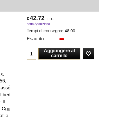
42.72
€
TTC
netto Spedizione
Tempi di consegna:
48:00
Esaurito
Aggiungere al
carrello
x,
56,
Classé
libert,
 Il
. Oggi
ati a