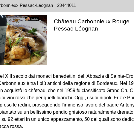
rbonnieux Pessac-Léognan
29444011
Château Carbonnieux Rouge
Pessac-Léognan
l XIII secolo dai monaci benedettini dell'Abbazia di Sainte-Croi
rbonnieux è tra i più antichi della regione di Bordeaux. Nel 19
n acquistò lo château, che nel 1959 fu classificato Grand Cru 
 suoi vini rossi che per quelli bianchi. Oggi, i suoi nipoti, Eric e Phi
reso le redini, proseguendo l'immenso lavoro del padre Antony.
piantato su un bellissimo pendio ghiaioso naturalmente drenato
 su 92 ettari in un unico appezzamento, 50 dei quali sono dedic
bacca rossa.