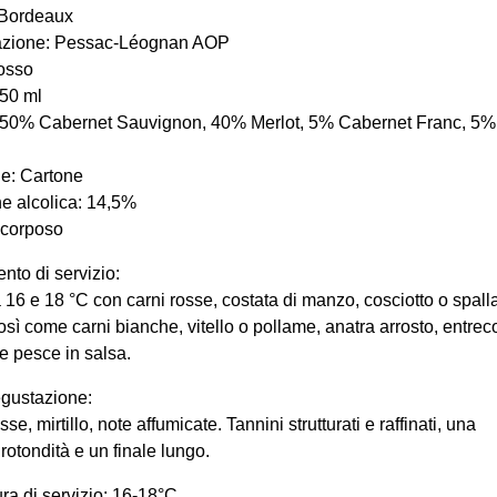
 Bordeaux
zione: Pessac-Léognan AOP
osso
50 ml
 50% Cabernet Sauvignon, 40% Merlot, 5% Cabernet Franc, 5% 
e: Cartone
e alcolica: 14,5%
 corposo
to di servizio:
a 16 e 18 °C con carni rosse, costata di manzo, cosciotto o spalla
osì come carni bianche, vitello o pollame, anatra arrosto, entrec
e pesce in salsa.
egustazione:
e, mirtillo, note affumicate. Tannini strutturati e raffinati, una
rotondità e un finale lungo.
ra di servizio: 16-18°C