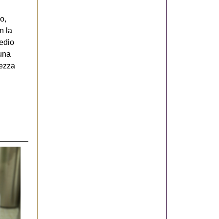
o,
n la
medio
 una
hezza