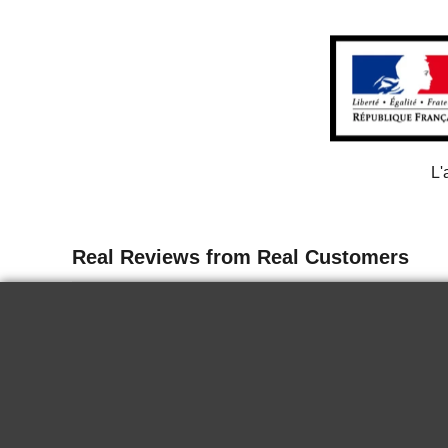
L'
13 juin 2026
Delicate
I tasted the wine for the first time in
Paris. It is delicious, it goes well chilled
for a nice summer end. Very good.
KRYSTINA H.