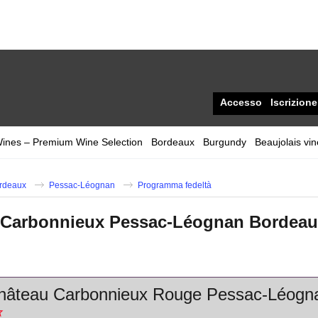
Accesso
Iscrizione
Wines – Premium Wine Selection
Bordeaux
Burgundy
Beaujolais vi
rdeaux
Pessac-Léognan
Programma fedeltà
 Carbonnieux Pessac-Léognan Bordeau
hâteau Carbonnieux Rouge Pessac-Léogn