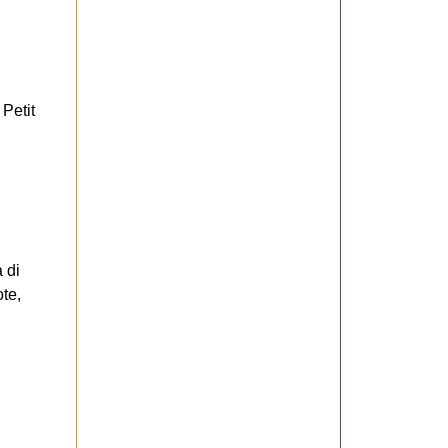
Petit
 di
ote,