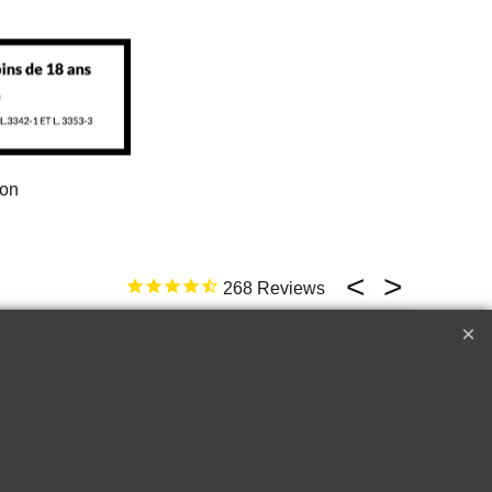
ion
268
17 févr. 2026
ld not be better
e
Top �
Perfect customer service !!!
A++++++
Raymond W.