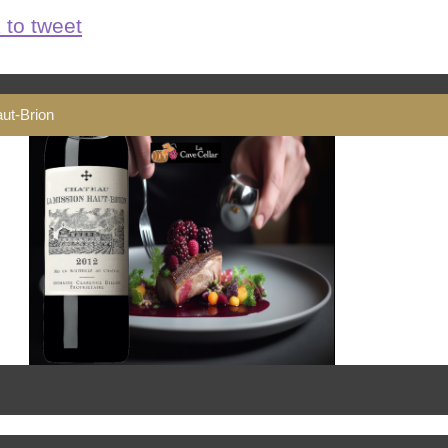
 to tweet
ut-Brion