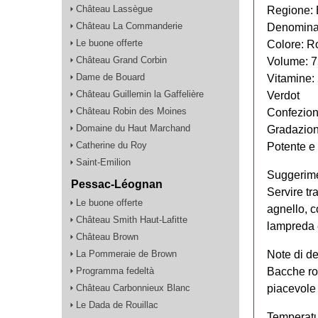
Château Lassègue
Regione:
Château La Commanderie
Denomina
Le buone offerte
Colore: R
Château Grand Corbin
Volume: 7
Dame de Bouard
Vitamine:
Château Guillemin la Gaffelière
Verdot
Château Robin des Moines
Confezion
Domaine du Haut Marchand
Gradazion
Catherine du Roy
Potente e
Saint-Emilion
Suggerimen
Pessac-Léognan
Servire tr
Le buone offerte
agnello, c
Château Smith Haut-Lafitte
lampreda 
Château Brown
Note di d
La Pommeraie de Brown
Bacche ross
Programma fedeltà
piacevole 
Château Carbonnieux Blanc
Le Dada de Rouillac
Temperatu