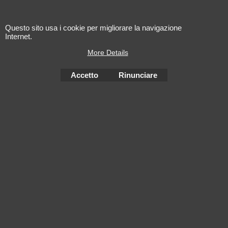
ce Grand Cerf
THIERRY D.
Le Grand Cerf Vin
2024 Biec
Blanc Menetou-
Hans Sch
Questo sito usa i cookie per migliorare la navigazione
Salon AOP Val de
Gewurztr
Loire
Internet.
More Details
Accetto
Rinunciare
Negozio Internet creati
con il eCommerce
software ShopFactory