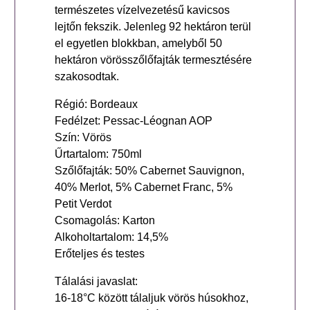
természetes vízelvezetésű kavicsos
lejtőn fekszik. Jelenleg 92 hektáron terül
el egyetlen blokkban, amelyből 50
hektáron vörösszőlőfajták termesztésére
szakosodtak.
Régió: Bordeaux
Fedélzet: Pessac-Léognan AOP
Szín: Vörös
Űrtartalom: 750ml
Szőlőfajták: 50% Cabernet Sauvignon,
40% Merlot, 5% Cabernet Franc, 5%
Petit Verdot
Csomagolás: Karton
Alkoholtartalom: 14,5%
Erőteljes és testes
Tálalási javaslat:
16-18°C között tálaljuk vörös húsokhoz,