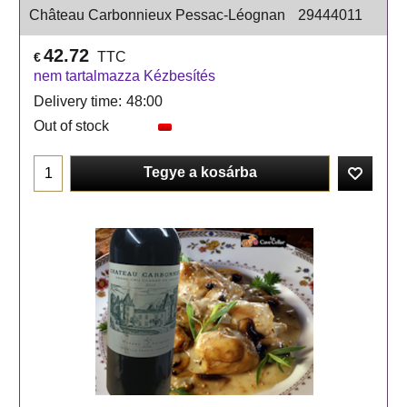
Château Carbonnieux Pessac-Léognan
29444011
42.72
TTC
€
nem tartalmazza Kézbesítés
Delivery time:
48:00
Out of stock
Tegye a kosárba