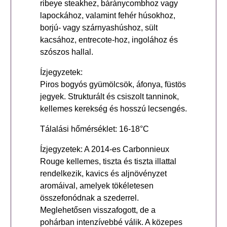
ribeye steakhez, báránycombhoz vagy
lapockához, valamint fehér húsokhoz,
borjú- vagy szárnyashúshoz, sült
kacsához, entrecote-hoz, ingolához és
szószos hallal.
Ízjegyzetek:
Piros bogyós gyümölcsök, áfonya, füstös
jegyek. Strukturált és csiszolt tanninok,
kellemes kerekség és hosszú lecsengés.
Tálalási hőmérséklet: 16-18°C
Ízjegyzetek: A 2014-es Carbonnieux
Rouge kellemes, tiszta és tiszta illattal
rendelkezik, kavics és aljnövényzet
aromáival, amelyek tökéletesen
összefonódnak a szederrel.
Meglehetősen visszafogott, de a
pohárban intenzívebbé válik. A közepes