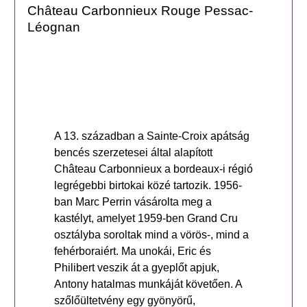
Château Carbonnieux Rouge Pessac-
Léognan
A 13. században a Sainte-Croix apátság
bencés szerzetesei által alapított
Château Carbonnieux a bordeaux-i régió
legrégebbi birtokai közé tartozik. 1956-
ban Marc Perrin vásárolta meg a
kastélyt, amelyet 1959-ben Grand Cru
osztályba soroltak mind a vörös-, mind a
fehérboraiért. Ma unokái, Eric és
Philibert veszik át a gyeplőt apjuk,
Antony hatalmas munkáját követően. A
szőlőültetvény egy gyönyörű,