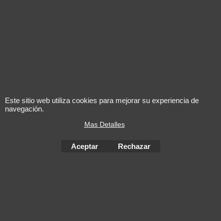
L'alcool est dangereux pour la santé. A consommer avec
Este sitio web utiliza cookies para mejorar su experiencia de
modération
navegación.
Mas Detalles
Aceptar
Rechazar
To create online store
ShopFactory eCommerce
software was used.