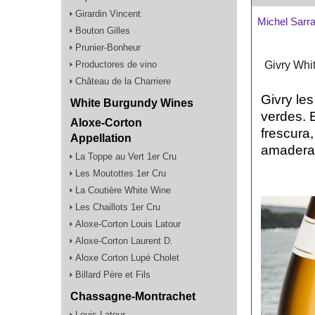
Girardin Vincent
Michel Sarr
Bouton Gilles
Prunier-Bonheur
Productores de vino
Givry Whi
Château de la Charriere
Givry les
White Burgundy Wines
verdes. 
Aloxe-Corton
frescura,
Appellation
amadera
La Toppe au Vert 1er Cru
Les Moutottes 1er Cru
La Coutière White Wine
Les Chaillots 1er Cru
Aloxe-Corton Louis Latour
Aloxe-Corton Laurent D.
Aloxe Corton Lupé Cholet
Billard Père et Fils
Chassagne-Montrachet
Louis Latour