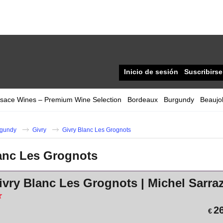
Inicio de sesión
Suscribirse
lsace Wines – Premium Wine Selection
Bordeaux
Burgundy
Beaujol
gundy
Givry
Givry Blanc Les Grognots
anc Les Grognots
ivry Blanc Les Grognots | Michel Sarra
2
€