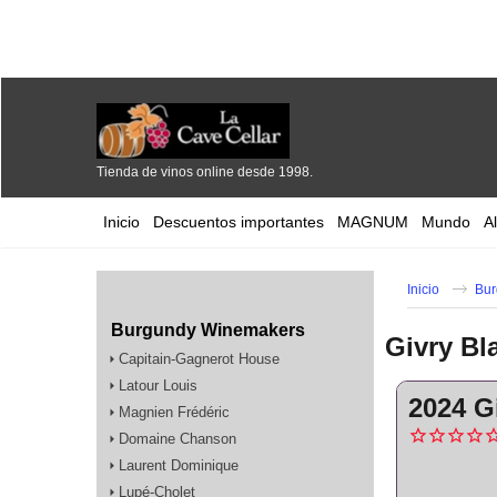
Tienda de vinos online desde 1998.
Inicio
Descuentos importantes
MAGNUM
Mundo
A
Inicio
Bur
Burgundy Winemakers
Givry Bl
Capitain-Gagnerot House
Latour Louis
2024 G
Magnien Frédéric
Domaine Chanson
Laurent Dominique
Lupé-Cholet