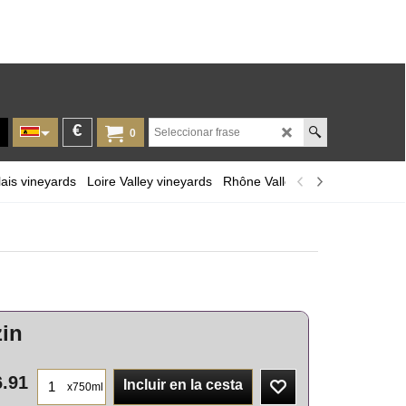
€
0
ais vineyards
Loire Valley vineyards
Rhône Valley
Provence and Co
zin
6.91
Incluir en la cesta
x750ml