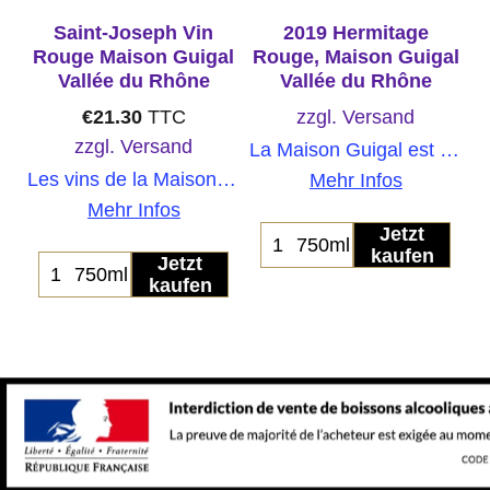
pe
Saint-Joseph Vin
2019 Hermitage
Rouge Maison Guigal
Rouge, Maison Guigal
R
Vallée du Rhône
Vallée du Rhône
€
21.30
TTC
zzgl. Versand
zzgl. Versand
La Maison Guigal est un prestigieux domaine viticole familial situé dans la vallée du Rhône, en France, réputé pour ses vins de Côte-Rôtie, d'Hermitage et de Châteauneuf-du-Pape, célèbres dans le monde entier.
hône, issu d'un assemblage de grenache, de syrah et de mourvèdre. Il offre un cœur riche de fruits noirs, d'épices chaudes et d'arômes de garrigue, avec une finale raffinée et persistante.
Les vins de la Maison Guigal de la Vallée du Rhône incarnent l'héritage et l'excellence de l'une des régions viticoles les plus réputées de France, proposant une gamme de vins rouges et blancs élaborés avec le plus grand soin.
Mehr Infos
Mehr Infos
Jetzt
750ml
kaufen
Jetzt
750ml
kaufen