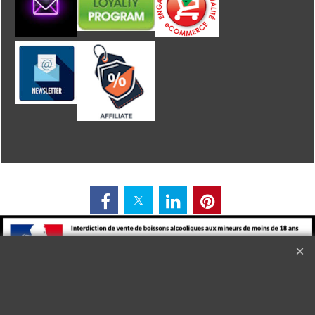
L'alcool est dangereux pour la santé. A consommer avec
modération