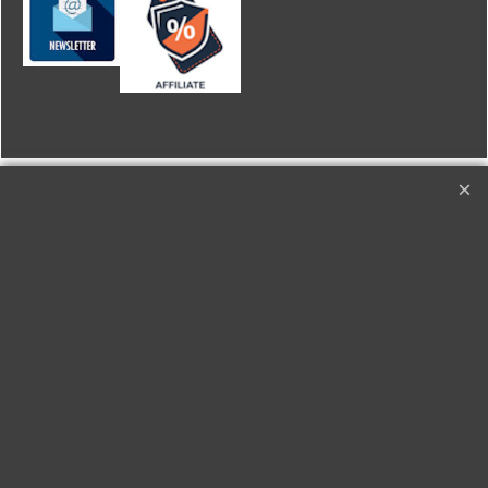
L'alcool est dangereux pour la santé. A consommer avec
modération
268