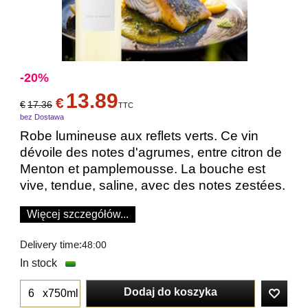
-20%
13.89
€
€
17.36
TTC
bez Dostawa
Robe lumineuse aux reflets verts. Ce vin
dévoile des notes d'agrumes, entre citron de
Menton et pamplemousse. La bouche est
vive, tendue, saline, avec des notes zestées.
Więcej szczegółów...
Delivery time:
48:00
In stock
Dodaj do koszyka
x750ml