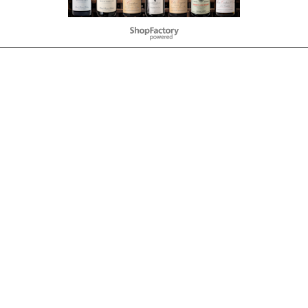
To create online store
ShopFactory eCommerce
software was used.