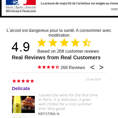
L'alcool est dangereux pour la santé. A consommer avec
modération
268
13 juin 2026
Delicate
Just 
I tasted the wine for the first time
in Paris. It is delicious, it goes
well chilled for a nice summer
end. Very good.
KRYSTINA H.