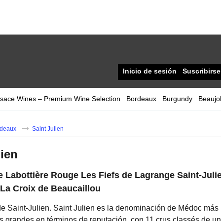
Inicio de sesión
Suscribirse
lsace Wines – Premium Wine Selection
Bordeaux
Burgundy
Beaujol
deaux
Saint Julien
lien
e Labottière Rouge Les Fiefs de Lagrange Saint-Juli
La Croix de Beaucaillou
e Saint-Julien. Saint Julien es la denominación de Médoc más
s grandes en términos de reputación, con 11 crus classés de u