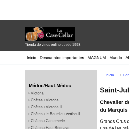
Tienda de vinos online desde 1998.
Inicio
Descuentos importantes
MAGNUM
Mundo
A
Inicio
Bor
Médoc/Haut-Médoc
Saint-Ju
Victoria
Château Victoria
Chevalier d
Château Victoria II
du Marquis 
Château le Bourdieu-Vertheuil
Château Cantemerle
Grands Crus d
Château Haut-Brignays
una de las má