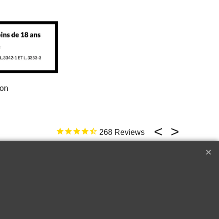
ion
268
17 févr. 2026
ld not be better
e
Top �
Perfect customer service !!!
A++++++
Raymond W.