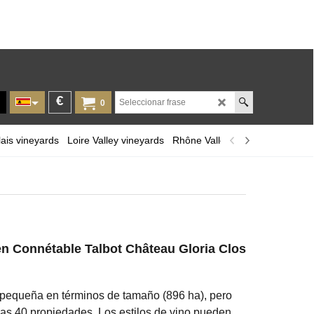
€
0
ais vineyards
Loire Valley vineyards
Rhône Valley
Provence and Co
en Connétable Talbot Château Gloria Clos
 pequeña en términos de tamaño (896 ha), pero
nas 40 propiedades. Los estilos de vino pueden