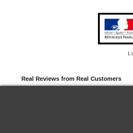
L'
13 juin 2026
Delicate
I tasted the wine for the first time in
Paris. It is delicious, it goes well chilled
for a nice summer end. Very good.
KRYSTINA H.