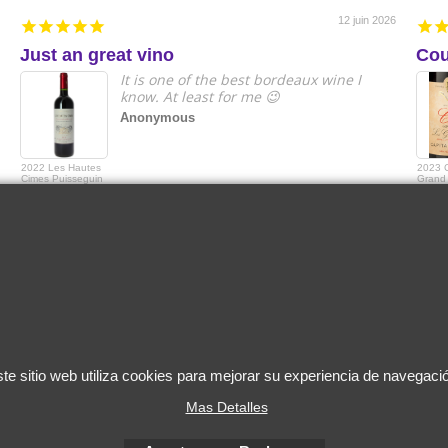
12 juin 2026
Just an great vino
Cou
It is one of the best bordeaux wine I
know. At least for me 😉
Anonymous
2022 Les Hautes
2023 
Cimes Puisseguin
Grand 
Saint-Emilion
Grande
Capita
te sitio web utiliza cookies para mejorar su experiencia de navegaci
Mas Detalles