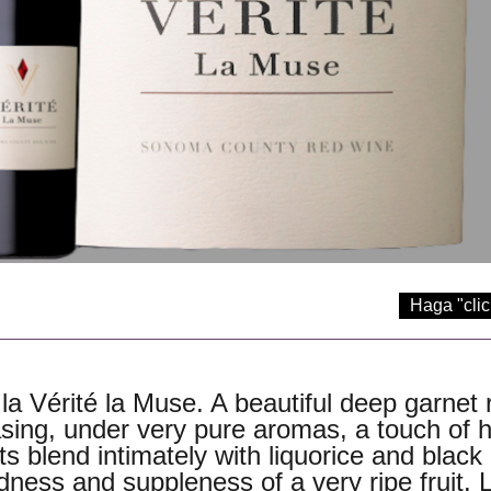
Haga "clic
 la Vérité la Muse. A beautiful deep garnet 
asing, under very pure aromas, a touch of h
s blend intimately with liquorice and black 
dness and suppleness of a very ripe fruit. 