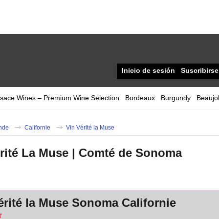
Inicio de sesión
Suscribirse
lsace Wines – Premium Wine Selection
Bordeaux
Burgundy
Beaujol
nde
Californie
Vin Vérité la Muse
érité La Muse | Comté de Sonoma
érité la Muse Sonoma Californie