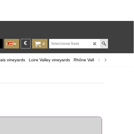
€
0
ais vineyards
Loire Valley vineyards
Rhône Valley
Provence and Co