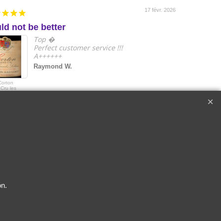
17 févr. 2026
ld not be better
e
Top �
Perfect customer service !!!
A++++++
Raymond W.
Corton
2018 Le Drago
Cru les
de Quintus Sai
s Lolières |
Emilon Grand 
in-Gagnerot
ón.