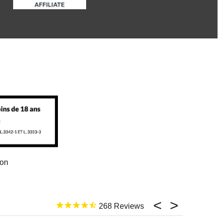
ion
268