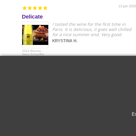
13 juin 2026
Delicate
I tasted the wine for the first time in
Paris. It is delicious, it goes well chilled
for a nice summer end. Very good.
KRYSTINA H.
2024 Biecher -
Hans Schaeffer
Gewurztraminer
Es