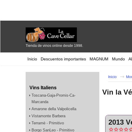
Tienda de vinos online desde 1998.
Inicio
Descuentos importantes
MAGNUM
Mundo
A
Inicio
Mo
Vins Italiens
Vin la V
Toscana-Gaja-Promis-Ca-
Marcanda
Amarone della Valpolicella
Vistamonte Barbera
2013 V
Terramè - Primitivo
Borgo SanLeo - Primitivo