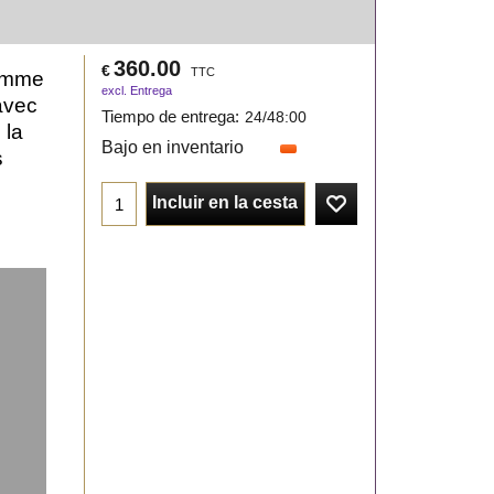
360.00
€
TTC
comme
excl. Entrega
avec
Tiempo de entrega:
24/48:00
 la
Bajo en inventario
s
Incluir en la cesta