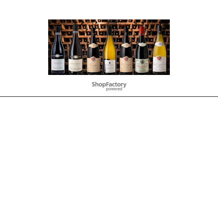
To create online store
ShopFactory eCommerce
software was used.