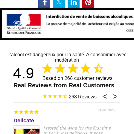
L'alcool est dangereux pour la santé. A consommer avec
modération
268
13 juin 2026
Delicate
Just 
I tasted the wine for the first time
in Paris. It is delicious, it goes