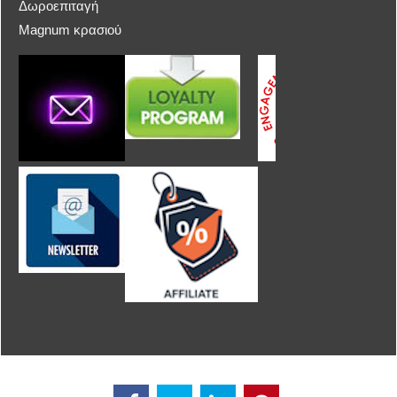
Δωροεπιταγή
Magnum κρασιού