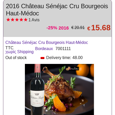
2016 Château Sénéjac Cru Bourgeois
Haut-Médoc
1
Avis
15.68
-25%
2016
€
€
20.91
Château Sénéjac Cru Bourgeois Haut-Médoc
TTC
Bordeaux
7001111
χωρίς Shipping
Out of stock
Delivery time:
48.00