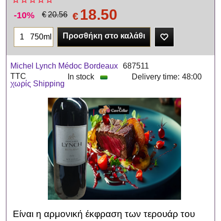
18.50
-10%
€
€
20.56
Προσθήκη στο καλάθι
750ml
Michel Lynch Médoc Bordeaux
687511
TTC
In stock
Delivery time:
48:00
χωρίς Shipping
Είναι η αρμονική έκφραση των τερουάρ του