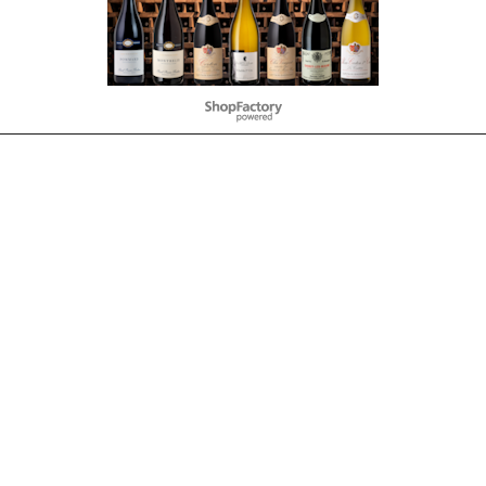
To create online store
ShopFactory eCommerce
software was used.