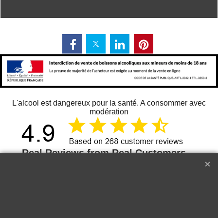
L'alcool est dangereux pour la santé. A consommer avec
modération
268
13 juin 2026
Delicate
Just 