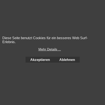
stellen die aktuellen Merkmale des
betreffenden Weines dar. Sie sind nicht
jahrgangsspezifisch.
Diese Seite benutzt Cookies für ein besseres Web Surf-
Erlebnis.
Mehr Details ...
Akzeptieren
Ablehnen