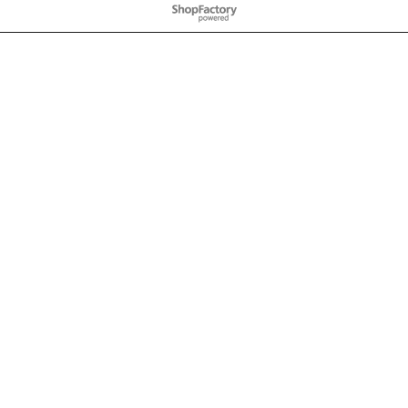
WebShop erstellt mit
ShopFactory Shop
Software.