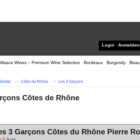
Login
Anmelden
Alsace Wines – Premium Wine Selection
Bordeaux
Burgundy
Beauj
ônetal
Côtes du Rhône
Les 3 Garçons
arçons Côtes de Rhône
es 3 Garçons Côtes du Rhône Pierre R
1
Avis