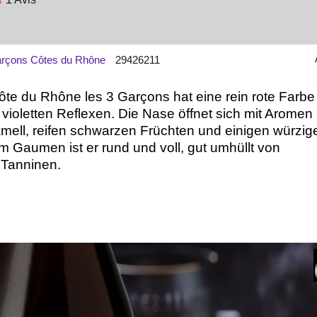
arçons Côtes du Rhône
29426211
ôte du Rhône les 3 Garçons hat eine rein rote Farbe
t violetten Reflexen. Die Nase öffnet sich mit Aromen
mell, reifen schwarzen Früchten und einigen würzig
m Gaumen ist er rund und voll, gut umhüllt von
 Tanninen.