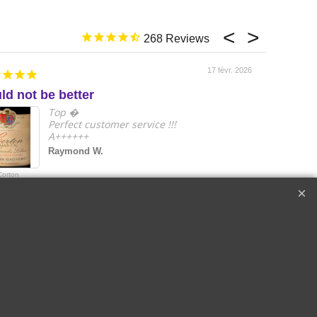
268
17 févr. 2026
ld not be better
e
Top �
Perfect customer service !!!
A++++++
Raymond W.
Corton
2018 Le Drago
Cru les
de Quintus Sai
s Lolières |
Emilon Grand 
in-Gagnerot