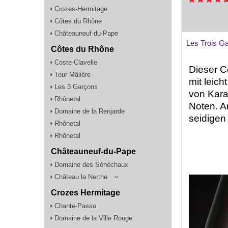
Crozes-Hermitage
Côtes du Rhône
Châteauneuf-du-Pape
Les Trois G
Côtes du Rhône
Coste-Clavelle
Dieser C
Tour Mâlière
mit leich
Les 3 Garçons
von Kara
Rhônetal
Noten. A
Domaine de la Renjarde
seidigen
Rhônetal
Rhônetal
Châteauneuf-du-Pape
Domaine des Sénéchaux
Château la Nerthe
Crozes Hermitage
Chante-Passo
Domaine de la Ville Rouge