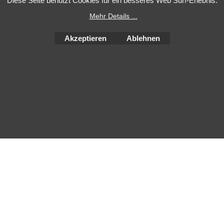
Diese Seite benutzt Cookies für ein besseres Web Surf-Erlebnis.
Mehr Details ...
Akzeptieren
Ablehnen
WebShop erstellt mit
ShopFactory Shop
Software.