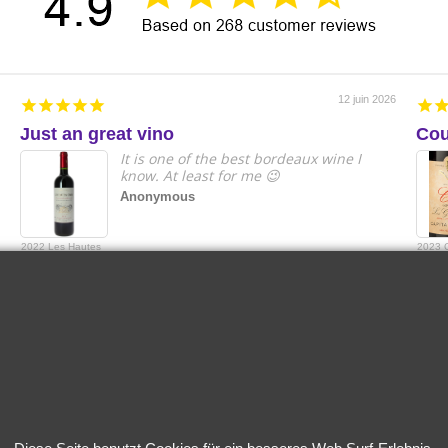
12 juin 2026
Just an great vino
Cou
It is one of the best bordeaux wine I
know. At least for me 😉
Anonymous
2022 Les Hautes
2023 
Cimes Puisseguin
Grand 
Saint-Emilion
Grande
Capita