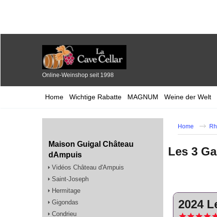
Online-Weinshop seit 1998
Home
Wichtige Rabatte
MAGNUM
Weine der Welt
Home
Rh
Maison Guigal Château
Les 3 G
dAmpuis
Vidéos Château d'Ampuis
Saint-Joseph
Hermitage
2024 L
Gigondas
Condrieu