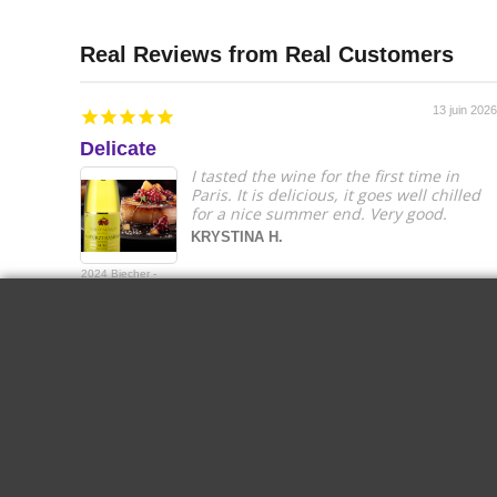
13 juin 2026
Delicate
I tasted the wine for the first time in
Paris. It is delicious, it goes well chilled
for a nice summer end. Very good.
KRYSTINA H.
2024 Biecher -
Hans Schaeffer
Gewurztraminer