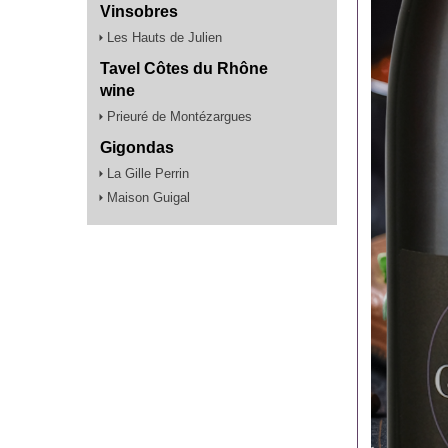
Vinsobres
Les Hauts de Julien
Tavel Côtes du Rhône
wine
Prieuré de Montézargues
Gigondas
La Gille Perrin
Maison Guigal