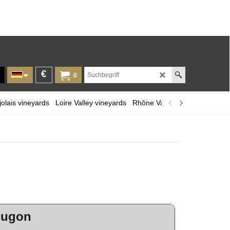
€
0
olais vineyards
Loire Valley vineyards
Rhône Valley
Provence and 
ougon