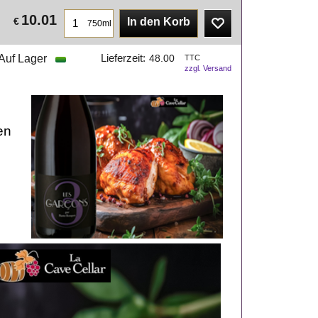
10.01
€
In den Korb
750ml
Auf Lager
Lieferzeit:
48.00
TTC
zzgl. Versand
en