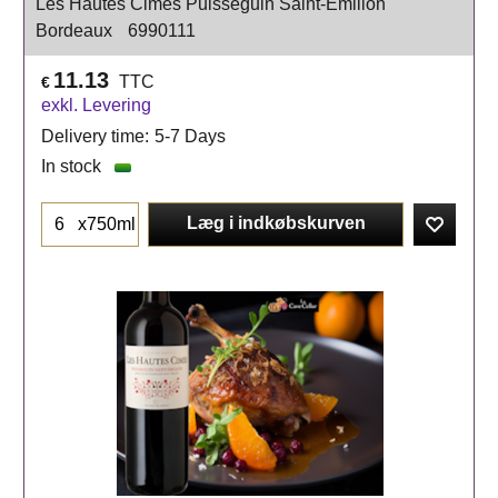
Les Hautes Cimes Puisseguin Saint-Emilion
Bordeaux
6990111
11.13
TTC
€
exkl. Levering
Delivery time:
5-7 Days
In stock
Læg i indkøbskurven
x750ml