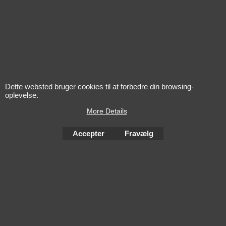
KRYSTINA H.
2024 Biecher -
2022 Les
Hans Schaeffer
Cimes Pu
Gewurztraminer
Saint-Emi
Dette websted bruger cookies til at forbedre din browsing-
oplevelse.
More Details
Accepter
Fravælg
To create online store
ShopFactory eCommerce
software was used.