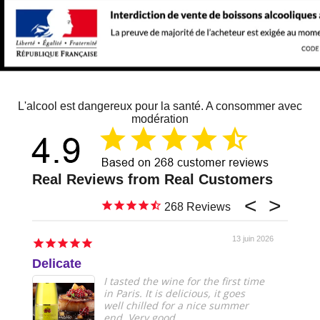
L'alcool est dangereux pour la santé. A consommer avec
modération
268
13 juin 2026
Delicate
Just 
I tasted the wine for the first time
in Paris. It is delicious, it goes
well chilled for a nice summer
end. Very good.