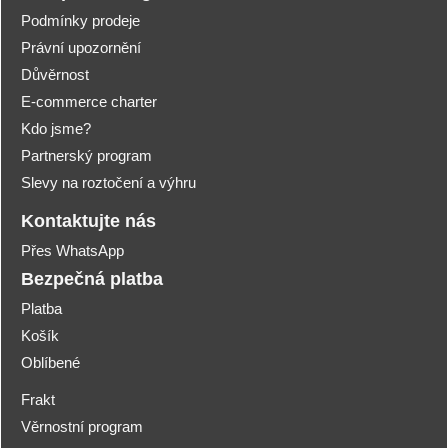
Podmínky prodeje
Právní upozornění
Důvěrnost
E-commerce charter
Kdo jsme?
Partnerský program
Slevy na roztočení a výhru
Kontaktujte nás
Přes WhatsApp
Bezpečná platba
Platba
Košík
Oblíbené
Frakt
Věrnostní program