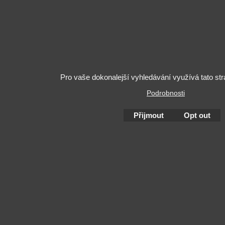
Pro vaše dokonalejší vyhledávání využívá tato st
Podrobnosti
Přijmout
Opt out