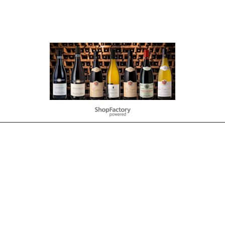
To create online store
ShopFactory eCommerce
software was used.