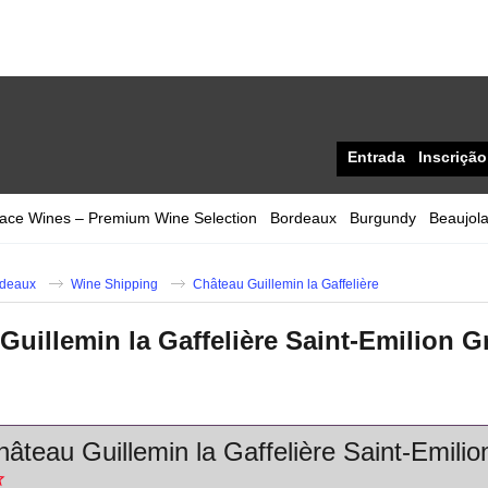
Entrada
Inscrição
sace Wines – Premium Wine Selection
Bordeaux
Burgundy
Beaujola
deaux
Wine Shipping
Château Guillemin la Gaffelière
Guillemin la Gaffelière Saint-Emilion 
âteau Guillemin la Gaffelière Saint-Emili