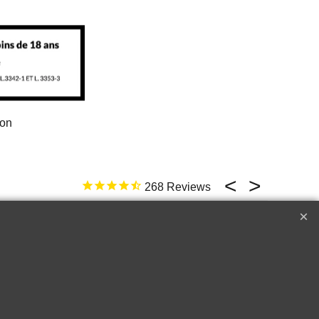
ion
268
17 févr. 2026
ld not be better
e
Top �
Perfect customer service !!!
A++++++
Raymond W.