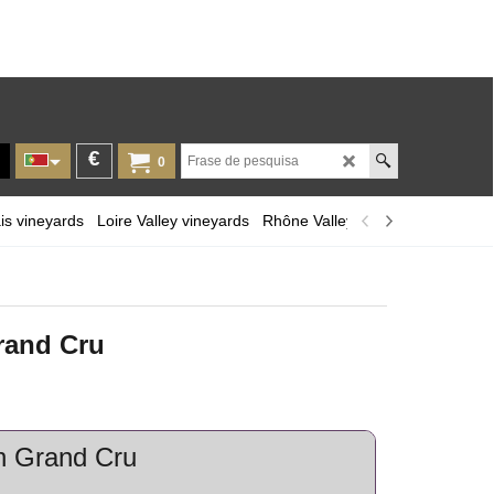
€
0
is vineyards
Loire Valley vineyards
Rhône Valley
Provence and Cor
Grand Cru
on Grand Cru