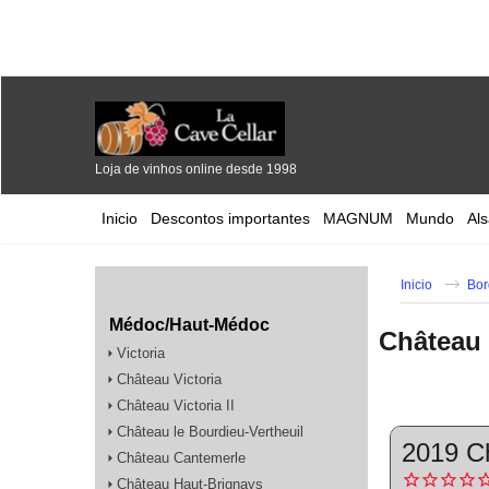
Loja de vinhos online desde 1998
Inicio
Descontos importantes
MAGNUM
Mundo
Al
Inicio
Bor
Médoc/Haut-Médoc
Château 
Victoria
Château Victoria
Château Victoria II
Château le Bourdieu-Vertheuil
2019 Ch
Château Cantemerle
Château Haut-Brignays