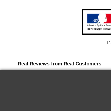
L'
13 juin 2026
Delicate
I tasted the wine for the first time in
Paris. It is delicious, it goes well chilled
for a nice summer end. Very good.
KRYSTINA H.