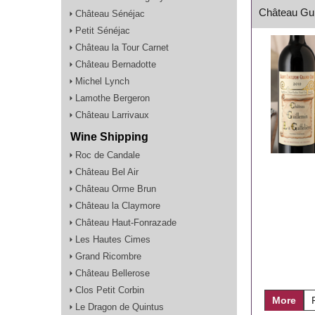
Château Guil
Château Sénéjac
Petit Sénéjac
Château la Tour Carnet
Château Bernadotte
Michel Lynch
Lamothe Bergeron
Château Larrivaux
Wine Shipping
Roc de Candale
Château Bel Air
Château Orme Brun
Château la Claymore
Château Haut-Fonrazade
Les Hautes Cimes
Grand Ricombre
Château Bellerose
Clos Petit Corbin
More
Le Dragon de Quintus