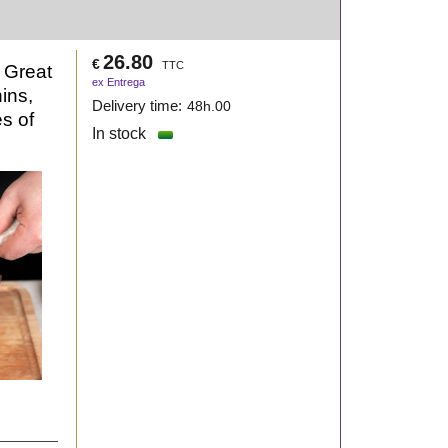
26.80
€
TTC
e Great
ex Entrega
nins,
Delivery time:
48h.00
es of
In stock