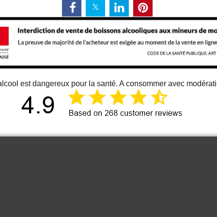
alcool est dangereux pour la santé. A consommer avec modérat
12 juin 2026
Just an great vino
Cou
It is one of the best bordeaux wine I
know. At least for me 😉
Anonymous