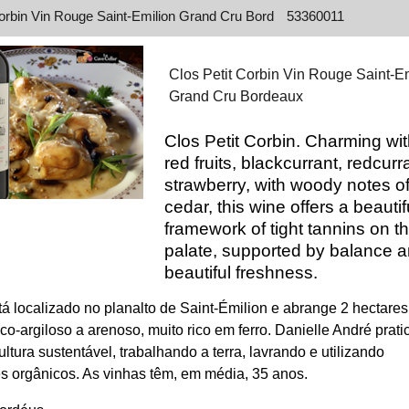
Corbin Vin Rouge Saint-Emilion Grand Cru Bord
53360011
Clos Petit Corbin Vin Rouge Saint-E
Grand Cru Bordeaux
Clos Petit Corbin. Charming with
red fruits, blackcurrant, redcurr
strawberry, with woody notes o
cedar, this wine offers a beautif
framework of tight tannins on t
palate, supported by balance 
beautiful freshness.
tá localizado no planalto de Saint-Émilion e abrange 2 hectare
anco-argiloso a arenoso, muito rico em ferro. Danielle André prati
ltura sustentável, trabalhando a terra, lavrando e utilizando
tes orgânicos. As vinhas têm, em média, 35 anos.