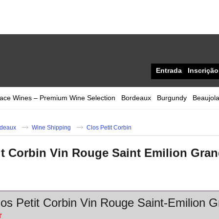
Entrada
Inscrição
sace Wines – Premium Wine Selection
Bordeaux
Burgundy
Beaujola
deaux
Wine Shipping
Clos Petit Corbin
it Corbin Vin Rouge Saint Emilion Gra
os Petit Corbin Vin Rouge Saint-Emilion 