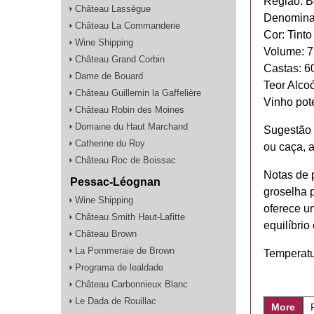
Região: B
Château Lassègue
Denominaç
Château La Commanderie
Cor: Tinto
Wine Shipping
Volume: 
Château Grand Corbin
Castas: 6
Dame de Bouard
Teor Alco
Château Guillemin la Gaffelière
Vinho pote
Château Robin des Moines
Domaine du Haut Marchand
Sugestão 
Catherine du Roy
ou caça, 
Château Roc de Boissac
Notas de 
Pessac-Léognan
groselha 
Wine Shipping
oferece um
Château Smith Haut-Lafitte
equilíbrio
Château Brown
La Pommeraie de Brown
Temperatu
Programa de lealdade
Château Carbonnieux Blanc
Le Dada de Rouillac
More