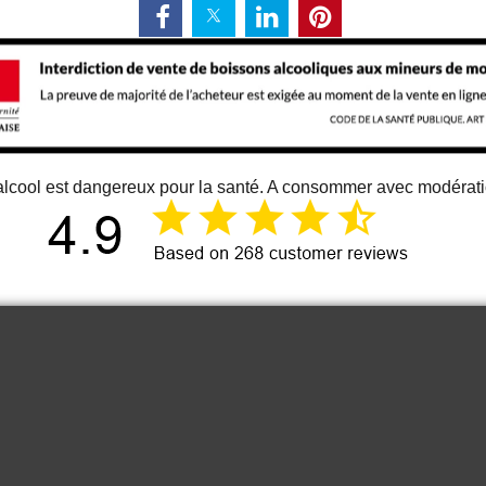
alcool est dangereux pour la santé. A consommer avec modérat
12 juin 2026
Just an great vino
Cou
It is one of the best bordeaux wine I
know. At least for me 😉
Anonymous