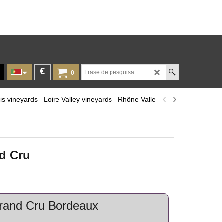
€
0
is vineyards
Loire Valley vineyards
Rhône Valley
Provence and Cor
nd Cru
Grand Cru Bordeaux