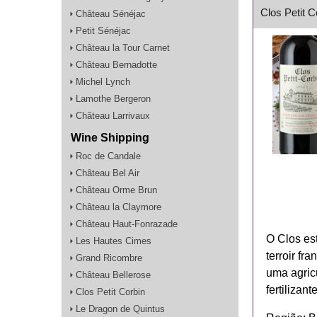
Clos Petit 
Château Sénéjac
Petit Sénéjac
Château la Tour Carnet
Château Bernadotte
Michel Lynch
Lamothe Bergeron
Château Larrivaux
Wine Shipping
Roc de Candale
Château Bel Air
Château Orme Brun
Château la Claymore
Château Haut-Fonrazade
O Clos es
Les Hautes Cimes
terroir fr
Grand Ricombre
uma agricu
Château Bellerose
fertilizan
Clos Petit Corbin
Le Dragon de Quintus