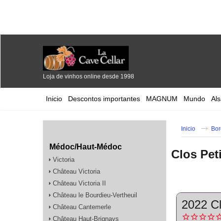
Loja de vinhos online desde 1998
Inicio
Descontos importantes
MAGNUM
Mundo
Al
Inicio
Bor
Médoc/Haut-Médoc
Clos Pet
Victoria
Château Victoria
Château Victoria II
Château le Bourdieu-Vertheuil
2022 Cl
Château Cantemerle
Château Haut-Brignays