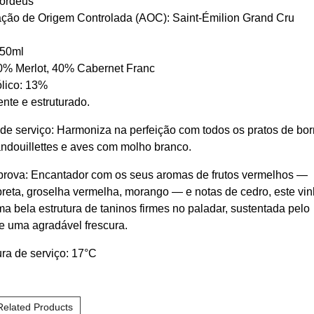
ordéus
ão de Origem Controlada (AOC): Saint-Émilion Grand Cru
750ml
0% Merlot, 40% Cabernet Franc
ólico: 13%
nte e estruturado.
de serviço: Harmoniza na perfeição com todos os pratos de bo
andouillettes e aves com molho branco.
prova: Encantador com os seus aromas de frutos vermelhos —
preta, groselha vermelha, morango — e notas de cedro, este vi
a bela estrutura de taninos firmes no paladar, sustentada pelo
 e uma agradável frescura.
ra de serviço: 17°C
Related Products