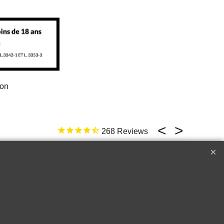
ion
268
17 févr. 2026
ld not be better
e
Top �
Perfect customer service !!!
A++++++
Raymond W.