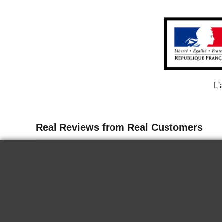
L'
13 juin 2026
Delicate
I tasted the wine for the first time in
Paris. It is delicious, it goes well chilled
for a nice summer end. Very good.
KRYSTINA H.