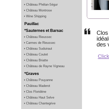
Château Phélan-Ségur
Château Montrose
Wine Shipping
Pauillac
*Sauternes et Barsac
Clos
Château Rieussec
idéal
Carmes de Rieussec
des v
Château Suduiraut
Château Coutet
Click
Château Briatte
Château de Rayne Vigneau
*Graves
Château Pouyanne
Château Maderot
Clos Floridène
Château Haut Selve
Château Chantegrive