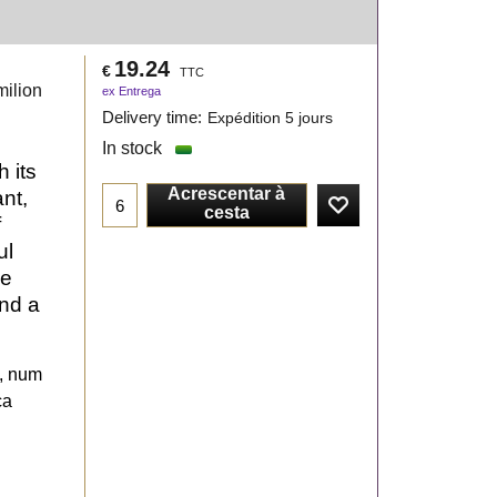
19.24
€
TTC
milion
ex Entrega
Delivery time:
Expédition 5 jours
In stock
 its
Acrescentar à
ant,
cesta
f
ul
he
and a
s, num
ca