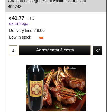
Château Lassègue Saint-Emilion Grand Cru
409748
41.77
TTC
€
ex Entrega
Delivery time:
48:00
Low in stock
Acrescentar à cesta