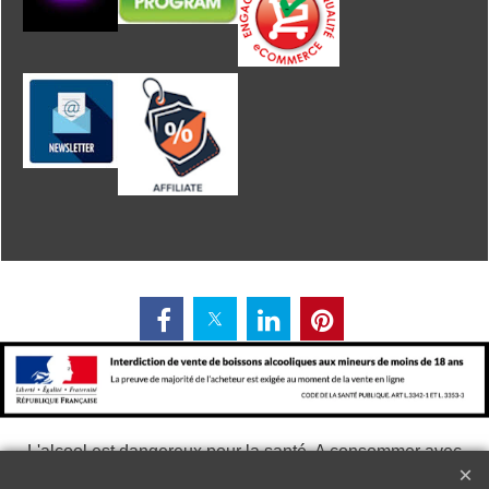
L'alcool est dangereux pour la santé. A consommer avec
modération