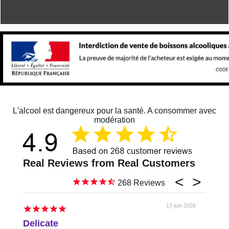
L'alcool est dangereux pour la santé. A consommer avec
modération
268
13 juin 2026
Delicate
Just 