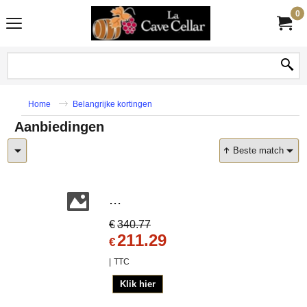
0
Home
Belangrijke kortingen
Aanbiedingen
Beste match
...
€
340.77
211.29
€
TTC
Klik hier