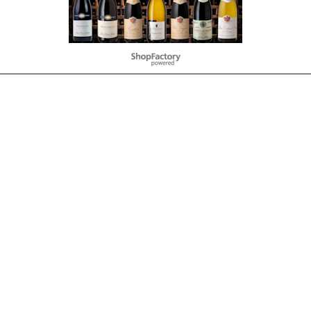
Webwinkel gemaakt met
ShopFactory webwinkel
software.