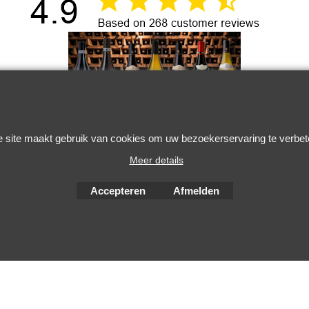
Webwinkel gemaakt met
ShopFactory webwinkel
 site maakt gebruik van cookies om uw bezoekerservaring te verbet
software.
Meer details
Accepteren
Afmelden