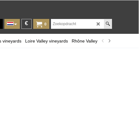
€
0
s vineyards
Loire Valley vineyards
Rhône Valley
Provence and Cors