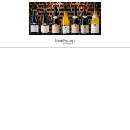
Webwinkel gemaakt met
ShopFactory webwinkel
software.