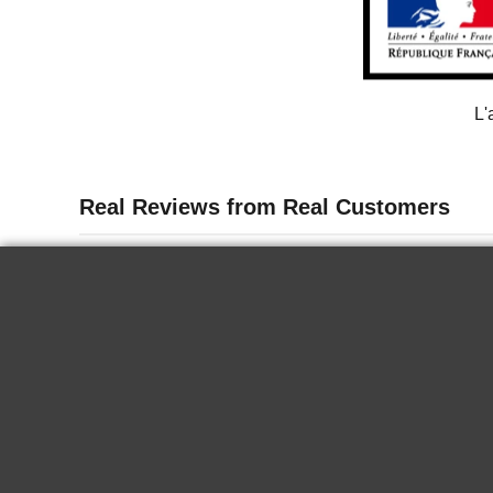
L'
13 juin 2026
Delicate
I tasted the wine for the first time in
Paris. It is delicious, it goes well chilled
for a nice summer end. Very good.
KRYSTINA H.
2024 Biecher -
Hans Schaeffer
Gewurztraminer