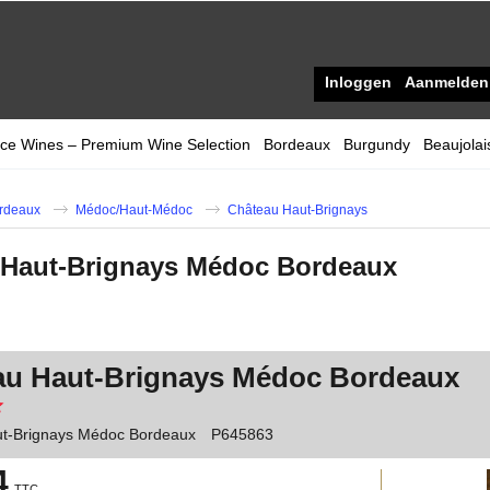
Inloggen
Aanmelden
ace Wines – Premium Wine Selection
Bordeaux
Burgundy
Beaujolai
rdeaux
Médoc/Haut-Médoc
Château Haut-Brignays
 Haut-Brignays Médoc Bordeaux
au Haut-Brignays Médoc Bordeaux
t-Brignays Médoc Bordeaux
P645863
4
TTC