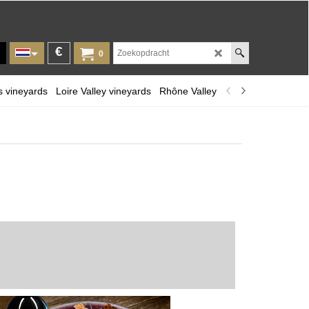
€
0
s vineyards
Loire Valley vineyards
Rhône Valley
Provence and Cors