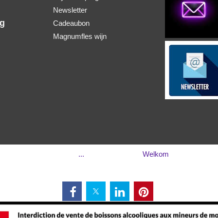
Newsletter
ng
Cadeaubon
Magnumfles wijn
...
Welkom