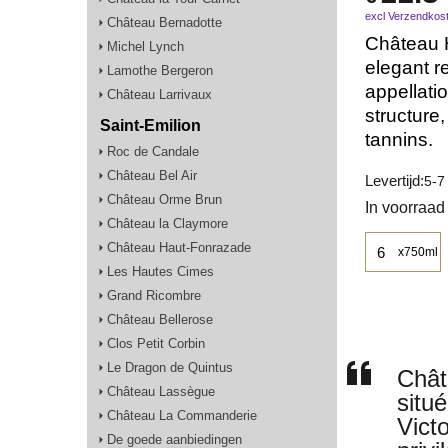
excl Verzendkos
Château Bernadotte
Château 
Michel Lynch
elegant r
Lamothe Bergeron
appellati
Château Larrivaux
structure,
Saint-Emilion
tannins.
Roc de Candale
Château Bel Air
Levertijd:
5-7
Château Orme Brun
In voorraad
Château la Claymore
Château Haut-Fonrazade
x750ml
Les Hautes Cimes
Grand Ricombre
Château Bellerose
Clos Petit Corbin
Le Dragon de Quintus
Chât
Château Lassègue
situ
Château La Commanderie
Vict
De goede aanbiedingen