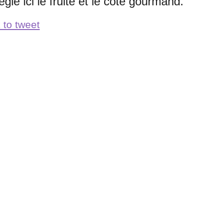
légie ici le fruité et le côté gourmand.
 to tweet