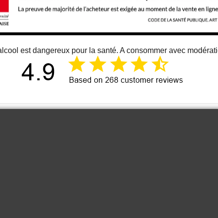
alcool est dangereux pour la santé. A consommer avec modérat
12 juin 2026
Just an great vino
Cou
It is one of the best bordeaux wine I
know. At least for me 😉
Anonymous
2022 Les Hautes
2023 
Cimes Puisseguin
Grand 
Saint-Emilion
Grande
Capita