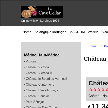
Online wijnwinkel sinds 1998
Home
Belangrijke kortingen
MAGNUM
Wereld
Als
Home
Bo
Médoc/Haut-Médoc
Château
Victoria
Château Victoria
Château Victoria II
Château le Bourdieu-Vertheuil
Châte
Château Cantemerle
Château Haut-Brignays
Château Hau
Château Sénéjac
Petit Sénéjac
11.3
€
Château la Tour Carnet