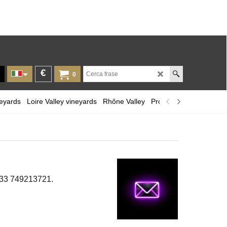
€
0
neyards
Loire Valley vineyards
Rhône Valley
Provence and Corsica
+33 749213721.