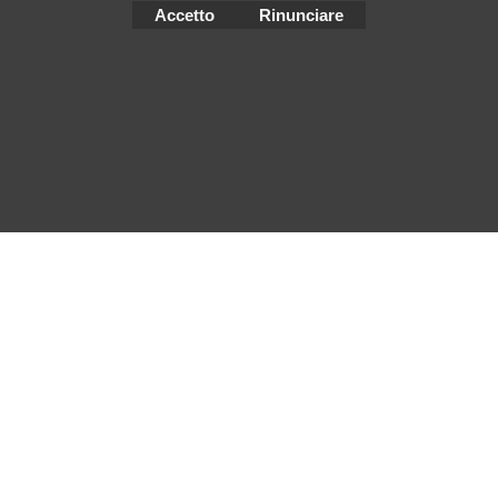
Accetto
Rinunciare
Negozio Internet creati
con il eCommerce
software ShopFactory