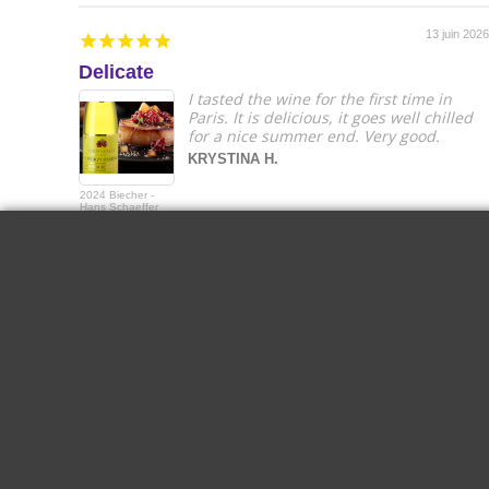
13 juin 2026
Delicate
I tasted the wine for the first time in
Paris. It is delicious, it goes well chilled
for a nice summer end. Very good.
KRYSTINA H.
2024 Biecher -
Hans Schaeffer
Gewurztraminer