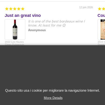
12 juin 2026
Just an great vino
Cou
It is one of the best bordeaux wine I
know. At least for me 😉
Anonymous
2022 Les Hautes
2023 
Cimes Puisseguin
Grand 
Saint-Emilion
Grande
Capita
Questo sito usa i cookie per migliorare la navigazione Internet.
More Details