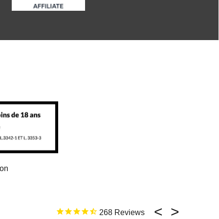
ion
268