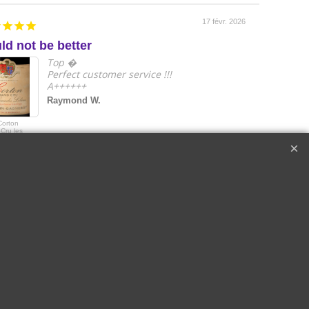
17 févr. 2026
ld not be better
e
Top �
Perfect customer service !!!
A++++++
Raymond W.
Corton
2018 Le Drago
Cru les
de Quintus Sai
s Lolières |
Emilon Grand 
in-Gagnerot