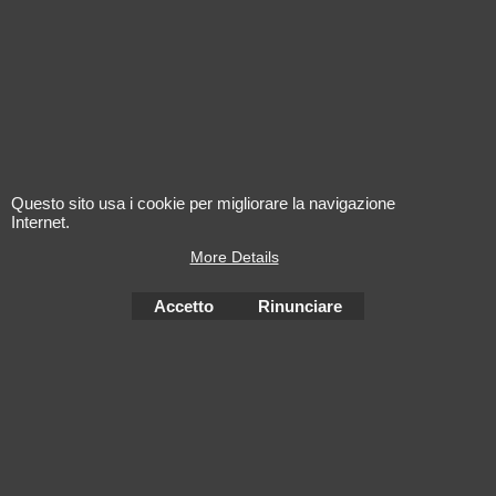
L'alcool est dangereux pour la santé. A consommer avec
Questo sito usa i cookie per migliorare la navigazione
modération
Internet.
More Details
Accetto
Rinunciare
Negozio Internet creati
con il eCommerce
software ShopFactory