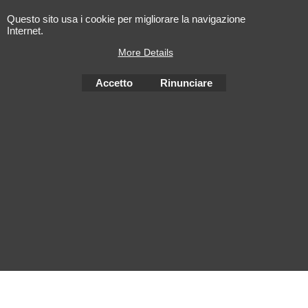
Questo sito usa i cookie per migliorare la navigazione
Internet.
More Details
Accetto
Rinunciare
Negozio Internet creati
con il eCommerce
software ShopFactory