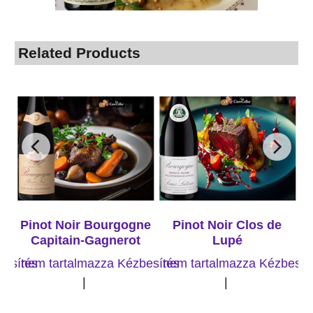
Related Products
s
Pinot Noir Bourgogne
Pinot Noir Clos de
Capitain-Gagnerot
Lupé
besítés
nem tartalmazza Kézbesítés
nem tartalmazza Kézbesít
n