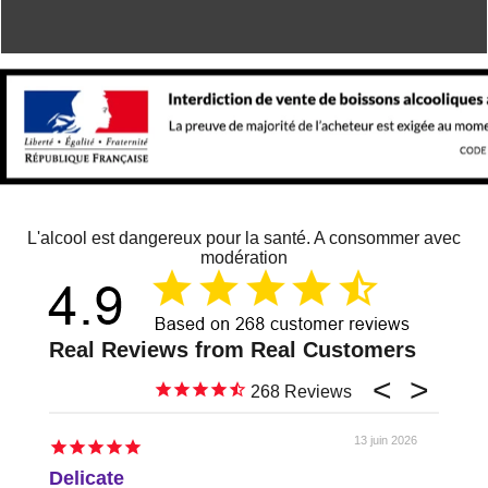
L'alcool est dangereux pour la santé. A consommer avec
modération
268
13 juin 2026
Delicate
Just 