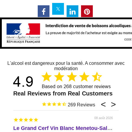
L'alcool est dangereux pour la santé. A consommer avec
modération
269
08 août 2026
Le Grand Cerf Vin Blanc Menetou-Salon AOP Val de Loire
Delic