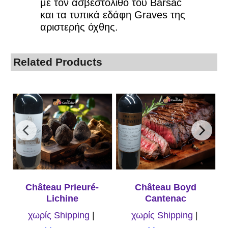
με τον ασβεστόλιθο του Barsac
και τα τυπικά εδάφη Graves της
αριστερής όχθης.
Related Products
c
Château Prieuré-
Château Boyd
Lichine
Cantenac
χωρίς Shipping
χωρίς Shipping