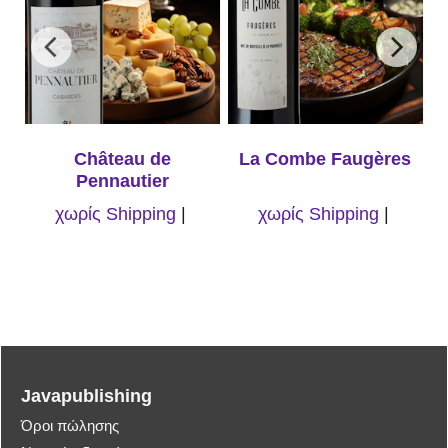
Château de
La Combe Faugères
Pennautier
κ
χωρίς Shipping
χωρίς Shipping
Javapublishing
Όροι πώλησης