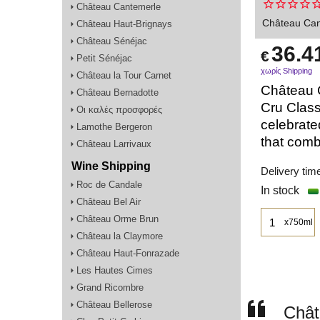
Château Cantemerle
Château Can
Château Haut-Brignays
Château Sénéjac
36.4
€
Petit Sénéjac
χωρίς Shipping
Château la Tour Carnet
Château C
Château Bernadotte
Cru Class
Οι καλές προσφορές
celebrated
Lamothe Bergeron
that comb
Château Larrivaux
Wine Shipping
Delivery tim
Roc de Candale
In stock
Château Bel Air
Château Orme Brun
x750ml
Château la Claymore
Château Haut-Fonrazade
Les Hautes Cimes
Grand Ricombre
Château Bellerose
Chât