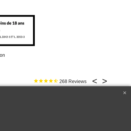
ion
268
17 févr. 2026
ld not be better
e
Top �
Perfect customer service !!!
A++++++
Raymond W.