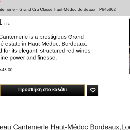
temerle – Grand Cru Classé Haut-Médoc Bordeaux
P645862
1
TTC
antemerle is a prestigious Grand
é estate in Haut-Médoc, Bordeaux,
 for its elegant, structured red wines
ine power and finesse.
e:
48.00
Προσθήκη στο καλάθι
eau Cantemerle Haut-Médoc Bordeaux,Loca