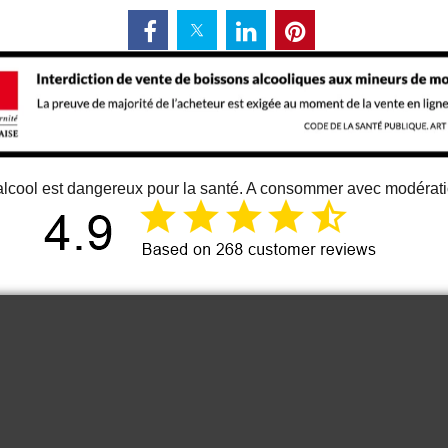
alcool est dangereux pour la santé. A consommer avec modérat
12 juin 2026
Just an great vino
Cou
It is one of the best bordeaux wine I
know. At least for me 😉
Anonymous