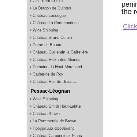
Clos Petit Corbin
peni
Le Dragon de Quintus
the 
Château Lassègue
Château La Commanderie
Click
Wine Shipping
Château Grand Corbin
Dame de Bouard
Château Guillemin la Gaffelière
Château Robin des Moines
Domaine du Haut Marchand
Catherine du Roy
Château Roc de Boissac
Pessac-Léognan
Wine Shipping
Château Smith Haut-Lafitte
Château Brown
La Pommeraie de Brown
Πρόγραμμα αφοσίωσης
Château Carbonnieux Blanc