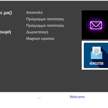
ε μαζί
Αποστολή
Πρόγραμμα πιστότητας
Πρόγραμμα πιστότητας
ηρωμή
Δωροεπιταγή
Magnum κρασιού
...
Welcome