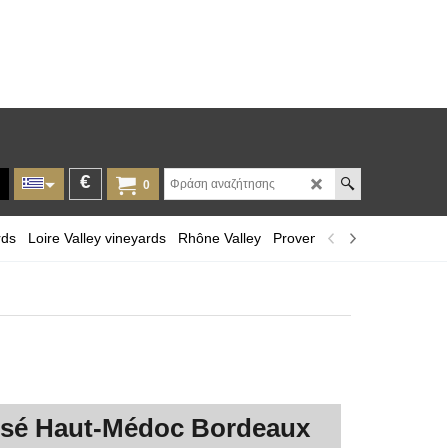
€
0
rds
Loire Valley vineyards
Rhône Valley
Provence and Corsica
Lan
ssé Haut-Médoc Bordeaux