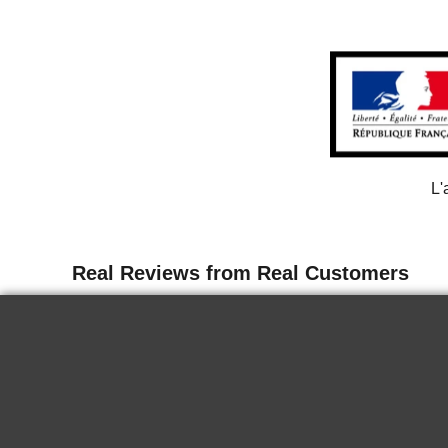
L'
13 juin 2026
Delicate
I tasted the wine for the first time in
Paris. It is delicious, it goes well chilled
for a nice summer end. Very good.
KRYSTINA H.