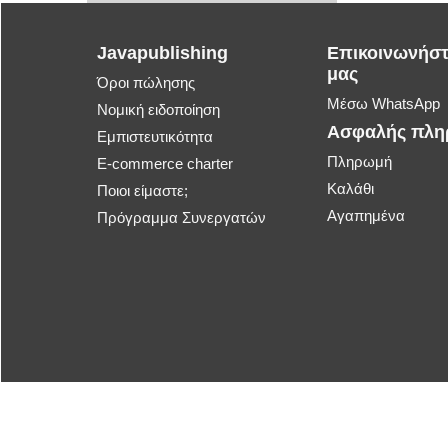
Javapublishing
Επικοινωνήστ
μας
Όροι πώλησης
Μέσω WhatsApp
Νομική ειδοποίηση
Ασφαλής πλ
Εμπιστευτικότητα
Πληρωμή
E-commerce charter
Καλάθι
Ποιοι είμαστε;
Αγαπημένα
Πρόγραμμα Συνεργατών