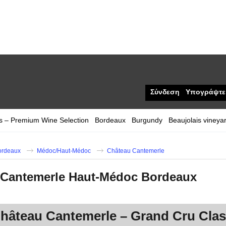
Σύνδεση
Υπογράψτε
s – Premium Wine Selection
Bordeaux
Burgundy
Beaujolais vineya
ordeaux
Médoc/Haut-Médoc
Château Cantemerle
 Cantemerle Haut-Médoc Bordeaux
Château Cantemerle – Grand Cru Cla