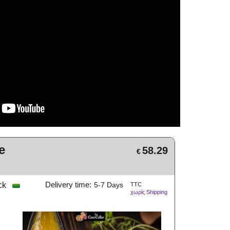
e
58.29
€
ck
Delivery time:
5-7 Days
TTC
χωρίς Shipping