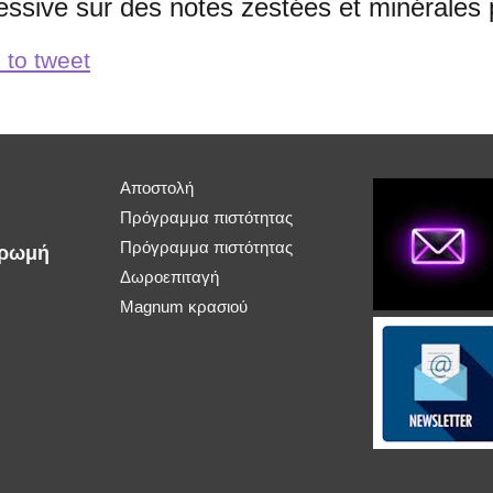
essive sur des notes zestées et minérales 
 to tweet
Αποστολή
Πρόγραμμα πιστότητας
Πρόγραμμα πιστότητας
ηρωμή
Δωροεπιταγή
Magnum κρασιού