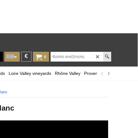
€
0
rds
Loire Valley vineyards
Rhône Valley
Provence and Corsica
Lan
lanc
lanc