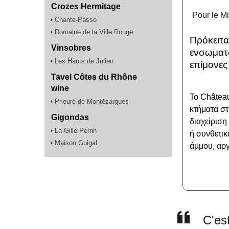
Crozes Hermitage
Pour le M
Chante-Passo
Domaine de la Ville Rouge
Πρόκειτα
Vinsobres
ενσωματω
Les Hauts de Julien
επίμονες 
Tavel Côtes du Rhône
wine
Το Château
Prieuré de Montézargues
κτήματα σ
Gigondas
διαχείριση
La Gille Perrin
ή συνθετικ
Maison Guigal
άμμου, αρ
C'es