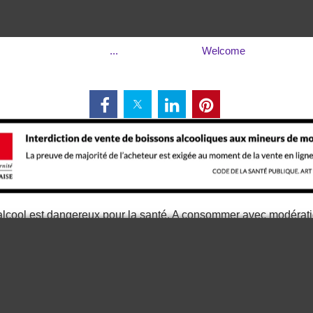
...
Welcome
alcool est dangereux pour la santé. A consommer avec modérat