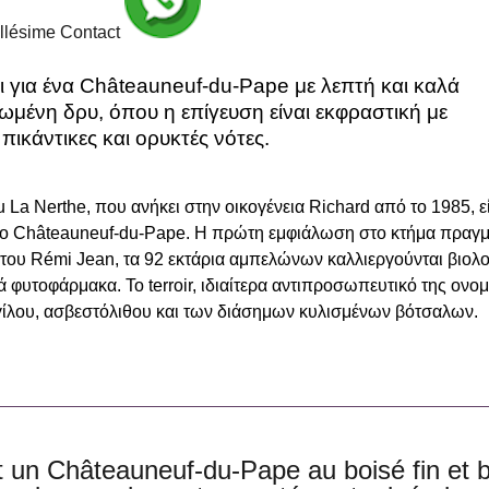
illésime Contact
ι για ένα Châteauneuf-du-Pape με λεπτή και καλά
μένη δρυ, όπου η επίγευση είναι εκφραστική με
πικάντικες και ορυκτές νότες.
 La Nerthe, που ανήκει στην οικογένεια Richard από το 1985, ε
το Châteauneuf-du-Pape. Η πρώτη εμφιάλωση στο κτήμα πραγμ
 του Rémi Jean, τα 92 εκτάρια αμπελώνων καλλιεργούνται βιολο
ά φυτοφάρμακα. Το terroir, ιδιαίτερα αντιπροσωπευτικό της ον
γίλου, ασβεστόλιθου και των διάσημων κυλισμένων βότσαλων.
t un Châteauneuf-du-Pape au boisé fin et bie