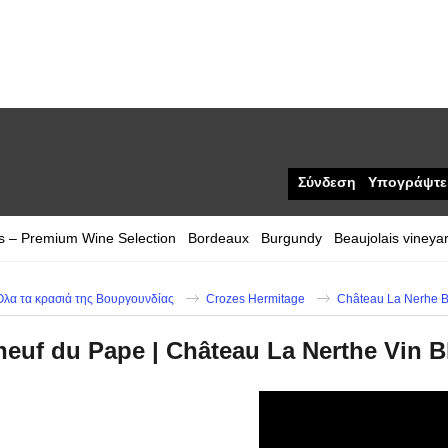
Σύνδεση
Υπογράψτε
s – Premium Wine Selection
Bordeaux
Burgundy
Beaujolais vineya
λα τα κρασιά της Βουργουνδίας
Crozes Hermitage
Château La Nerhe B
euf du Pape | Château La Nerthe Vin B