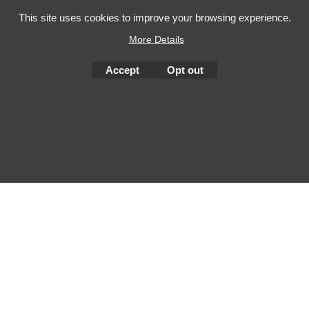
This site uses cookies to improve your browsing experience.
More Details
To create online store
ShopFactory eCommerce
software was used.
Accept
Opt out