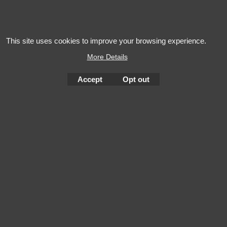
This site uses cookies to improve your browsing experience.
More Details
L'alcool est dangereux pour la santé. A consommer avec
modération
Accept
Opt out
To create online store
ShopFactory eCommerce
software was used.